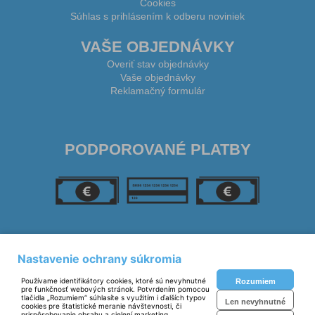
Cookies
Súhlas s prihlásením k odberu noviniek
VAŠE OBJEDNÁVKY
Overiť stav objednávky
Vaše objednávky
Reklamačný formulár
PODPOROVANÉ PLATBY
SLEDUJTE NÁS
Nastavenie ochrany súkromia
Používame identifikátory cookies, ktoré sú nevyhnutné
Rozumiem
pre funkčnosť webových stránok. Potvrdením pomocou
tlačidla „Rozumiem“ súhlasíte s využitím i ďalších typov
Len nevyhnutné
cookies pre štatistické meranie návštevnosti, či
prispôsobovanie obsahu a cielení marketing.