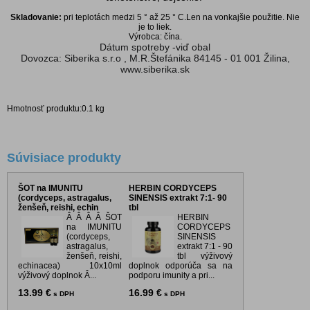
Skladovanie:
pri teplotách medzi 5 ° až 25 ° C.Len na vonkajšie použitie. Nie
je to liek.
Výrobca: čína.
Dátum spotreby -viď obal
Dovozca: Siberika s.r.o , M.R.Štefánika 84145 - 01 001 Žilina,
www.siberika.sk
Hmotnosť produktu:0.1 kg
Súvisiace produkty
ŠOT na IMUNITU
HERBIN CORDYCEPS
(cordyceps, astragalus,
SINENSIS extrakt 7:1- 90
ženšeň, reishi, echin
tbl
Â Â Â Â ŠOT
HERBIN
na IMUNITU
CORDYCEPS
(cordyceps,
SINENSIS
astragalus,
extrakt 7:1 - 90
ženšeň, reishi,
tbl výživový
echinacea) 10x10ml
doplnok odporúča sa na
výživový doplnok Â...
podporu imunity a pri...
13.99 €
16.99 €
s DPH
s DPH