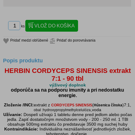
ks
Pridať medzi obľúbené
Pridať do porovnávania
Popis produktu
HERBIN CORDYCEPS SINENSIS extrakt
7:1 - 90 tbl
výživový doplnok
odporúča sa na podporu imunity a pri nedostatku
energie.
Zloženie /INCI:
extrakt z
(
)7:1,
CORDYCEPS SINENSIS
Húsenica čínska
,voda
obal :hydroxypropylmethylcelulóza
Užívanie:
Dospelí užívajú 1 tabletu denne pred jedlom alebo počas
jedla. Zapiť dostatočným množstvom vody - 200 - 250 ml. 1 TBl
obsahuje 500mg extraktu čo predstavuje 3500 mg suchej huby
Kontraindikácie:
Individuálna neznášanlivosť jednotlivých zložiek,
tehotenstvo, dojčenie.