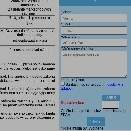
Zákazníci, zamestnanci
odberateľov
Zasielanie marketingových
*
Meno:
informácii
§ 13, odsek 1, písmeno a)
Áno
*
E-mail:
ny
Do zrušenia súhlasu zo strany
dotknutej osoby
Váš telefón:
Iný oprávnený subjekt
*
Vaša správa/otázka:
Prenos sa neuskutočňuje
 13, odsek 1, písmeno b) nového
tknutá osoba, alebo na vykonanie
odsek 1, písmeno b) nového zákona
*
Kontrolný kód:
 alebo na vykonanie opatrenia pred
Súhlasím so spracovaním
osobných
udajov
.
odsek 1, písmeno a) nového zákona
úhlas dotknutej osoby je vyjadrený
8398
 právneho základu § 13, odsek 1,
Kontrolný kód:
ň na jeden konkrétny účel. Súhlas
Opíšte kód z políčka, slúži ako ochrana proti
meno a) nového zákona - dotknutá
SPAM.
tej osoby je vyjadrený vložením e-
*
údaje musia byť vyplnené