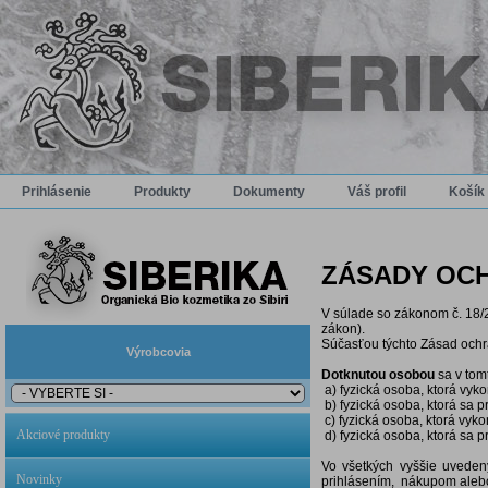
Prihlásenie
Produkty
Dokumenty
Váš profil
Košík
ZÁSADY OC
V súlade so zákonom č. 18/2
zákon).
Súčasťou týchto Zásad ochr
Výrobcovia
Dotknutou osobou
sa v tom
a) fyzická osoba, ktorá vyko
b) fyzická osoba, ktorá sa p
c) fyzická osoba, ktorá vyk
Akciové produkty
d) fyzická osoba, ktorá sa p
Vo všetkých vyššie uveden
Novinky
prihlásením, nákupom alebo 