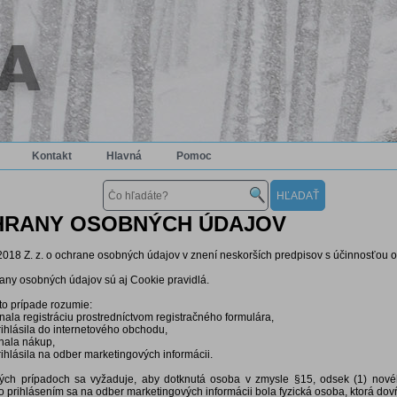
Kontakt
Hlavná
Pomoc
HRANY OSOBNÝCH ÚDAJOV
018 Z. z. o ochrane osobných údajov v znení neskorších predpisov s účinnosťou o
any osobných údajov sú aj Cookie pravidlá.
to prípade rozumie:
nala registráciu prostredníctvom registračného formulára,
rihlásila do internetového obchodu,
onala nákup,
rihlásila na odber marketingových informácii.
ých prípadoch sa vyžaduje, aby dotknutá osoba v zmysle §15, odsek (1) nové
prihlásením sa na odber marketingových informácii bola fyzická osoba, ktorá dovŕ