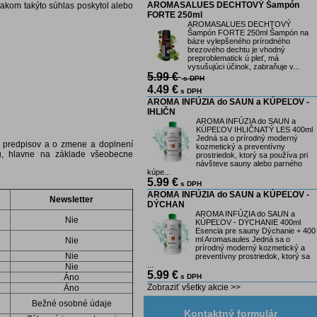
AROMASALUES DECHTOVÝ Šampón
akom takýto súhlas poskytol alebo
FORTE 250ml
AROMASALUES DECHTOVÝ
Šampón FORTE 250ml Šampón na
báze vylepšeného prírodného
brezového dechtu je vhodný
preproblematick ú pleť, má
vysušujúci účinok, zabraňuje v...
5.99 €
s DPH
4.49 €
s DPH
AROMA INFÚZIA do SAUN a KÚPEĽOV -
IHLIČN
AROMA INFÚZIA do SAUN a
KÚPEĽOV IHLIČNATÝ LES 400ml
Jedná sa o prírodný moderný
 predpisov a o zmene a doplnení
kozmetický a preventívny
bu, hlavne na základe všeobecne
prostriedok, ktorý sa používa pri
návšteve sauny alebo parného
kúpe...
5.99 €
s DPH
AROMA INFÚZIA do SAUN a KÚPEĽOV -
Newsletter
DÝCHAN
AROMA INFÚZIA do SAUN a
Nie
KÚPEĽOV - DÝCHANIE 400ml
Esencia pre sauny Dýchanie + 400
ml Aromasaules Jedná sa o
Nie
prírodný moderný kozmetický a
Nie
preventívny prostriedok, ktorý sa
...
Nie
5.99 €
Áno
s DPH
Zobraziť všetky akcie >>
Áno
Bežné osobné údaje
Kontaktný formulár