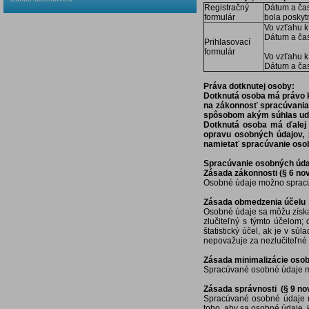
Registračný
Dátum a čas 
formulár
bola poskyt
Vo vzťahu 
Dátum a čas
Prihlasovací
formulár
Vo vzťahu 
Dátum a čas
Práva dotknutej osoby:
Dotknutá osoba má právo k
na zákonnosť spracúvania
spôsobom akým súhlas ude
Dotknutá osoba má ďalej 
opravu osobných údajov,
namietať spracúvanie osob
Spracúvanie osobných údaj
Zásada zákonnosti (§ 6 no
Osobné údaje možno spracúv
Zásada obmedzenia účelu 
Osobné údaje sa môžu získa
zlučiteľný s týmto účelom;
štatistický účel, ak je v 
nepovažuje za nezlučiteľn
Zásada minimalizácie oso
Spracúvané osobné údaje mu
Zásada správnosti (§ 9 no
Spracúvané osobné údaje m
toho, aby sa osobné údaje, 