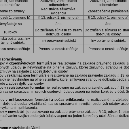
zníci, zamestnanci
Zákazníci, zamestnanci
Zákazníci, zamestnanci
odberateľov
odberateľov
odberateľov
Registrácia zákazníka,
nenie zo zmluvy
Zabezpečenie prihlásenia
evidencia
odsek 1, písmeno b)
§ 13, odsek 1, písmeno a)
§ 13, odsek 1, písmeno a)
Nevyžaduje sa
áno
áno
Do zrušenia súhlasu zo strany
Do zrušenia súhlasu zo stra
10 rokov
dotknutej osoby
dotknutej osoby
ská pošta, a.s., Iný
Iný oprávnený subjekt
Iný oprávnený subjekt
rávnený subjekt
s sa neuskutočňuje
Prenos sa neuskutočňuje
Prenos sa neuskutočňuje
d spracúvania
jov v
objednávkovom formulári
je realizované na základe právneho základu §
ných údajov je nevyhnutné na plnenie zmluvy, ktorej zmluvnou stranou je do
zmluvy na základe žiadosti dotknutej osoby.
jov v
reklamačnom formulári
je realizované na základe právneho základu § 13, 
jov je nevyhnutné na plnenie zmluvy, ktorej zmluvnou stranou je dotknutá osoba,
de žiadosti dotknutej osoby.
jov v
registračnom formulári
je realizované na základe právneho základu § 13, 
 súhlas so spracúvaním svojich osobných údajov aspoň na jeden konkrétny účel. S
jov v
prihlasovacom formulári a počas prihlásenia
je realizované na základe
 dotknutá osoba vyjadrila súhlas so spracúvaním svojich osobných údajov aspo
ý vykonaním prihlásenia.
jov v
newslettri
je realizované na základe právneho základu § 13, odsek 1, pís
pracúvaním svojich osobných údajov aspoň na jeden konkrétny účel. Súhlas dotknu
ra.
vame v súvislosti s Vami: