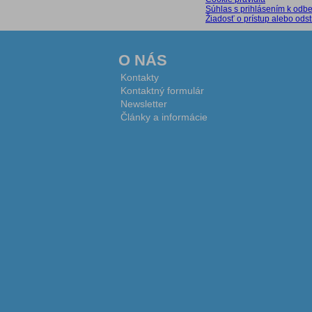
Súhlas s prihlásením k odbe
Žiadosť o prístup alebo od
O NÁS
Kontakty
Kontaktný formulár
Newsletter
Články a informácie