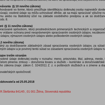
ovávania (§ 10 nového zákona)
ovávané vo forme, ktorá umožňuje identifikáciu dotknutej osoby najneskôr dovted
cúvajú; osobné údaje sa môžu uchovávať dlhšie, ak sa majú spracúvať výlučne na 
umu alebo na štatistický účel na základe osobitného predpisu a ak sú dodrža
ods. 8.
sti (§ 11 nového zákona)
racúvané spôsobom, ktorý prostredníctvom primeraných technických a organizač
v vrátane ochrany pred neoprávneným spracúvaním osobných údajov, nezákonn
 údajov, výmazom osobných údajov alebo poškodením osobných údajov.
12 nového zákona)
dný za dodržiavanie základných zásad spracúvania osobných údajov, za súlad
ých údajov a je povinný tento súlad so zásadami spracúvania osobných údajov n
ajov tretím stranám
obné údaje dotknutej osoby v rozsahu: meno, priezvisko, titul, adresa, mesto, št
čelom plnenia zmluvy – doručenia tovaru a služieb – kuriérske a doručovateľské 
ho zákona (napr. zákon č. 324/2011 Z. z. o poštových službách a o zmene a do
ovateľských spoločností:
dzkovateľa od 25.05.2018
.Śtefánika 841/45 , 01 001 Žilina, Slovenská republika