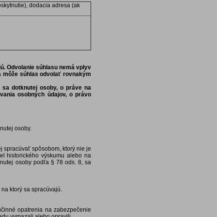
oskytnutie), dodacia adresa (ak
jú. Odvolanie súhlasu nemá vplyv
ba môže súhlas odvolať rovnakým
sa dotknutej osoby, o práve na
vania osobných údajov, o právo
nutej osoby.
 spracúvať spôsobom, ktorý nie je
čel historického výskumu alebo na
knutej osoby podľa § 78 ods. 8, sa
a ktorý sa spracúvajú.
účinné opatrenia na zabezpečenie
adu vymazali alebo opravili.