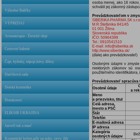
osoba menej, ako 16 rokov,
schválil jej zákonný zástupc
Výhodné Balíčky
Prevádzkovateľom v zmysl
SIBERIKA PHARMA.SK s.r.o.,
VÝPREDAJ
M.R.Śtefánika 841/45
01 001 Žilina
Slovenská republika
Aromaterapia - Éterické oleje
IČO: 50964399
Tel.: 0910541510
E-mail: info@siberika.sk
Cestovné balenie
http://www.siberika.sk/
(ďalej ako prevádzkovateľ)
Čaje, bylinky, nápoje,kávy, džúsy
Osobnými údajmi v zmysle 
niektorých zákonov sú os
použiteľného identifikátora, 
Darčeková sada
Prevádzkovateľ spracúva t
Detská kozmetika
Osobné údaje
a re
Meno
a priezvisko, titul
Domácnosť
Celá adresa,
mesto a PSČ
ELIKSIR UKRAJINA
Štát
Telefón
E-mailová adresa
Jazvečí tuk a masť
IP adresa
Kategória
Bež
osobných údajov
Kozmetické krémy,gély na nohy, cievy, žily