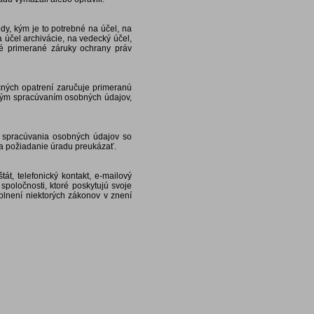
y, kým je to potrebné na účel, na
účel archivácie, na vedecký účel,
né primerané záruky ochrany práv
ných opatrení zaručuje primeranú
ým spracúvaním osobných údajov,
 spracúvania osobných údajov so
a požiadanie úradu preukázať.
át, telefonický kontakt, e-mailový
spoločnosti, ktoré poskytujú svoje
plnení niektorých zákonov v znení