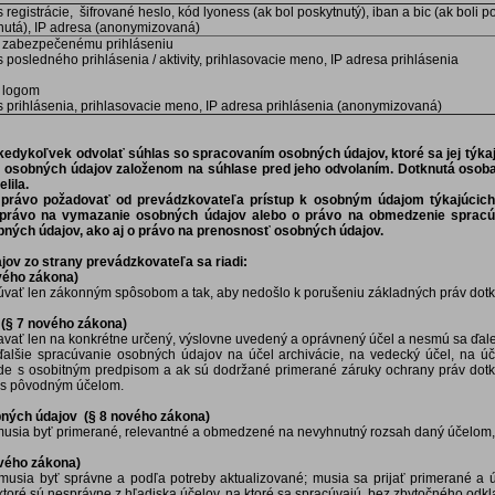
registrácie, šifrované heslo, kód lyoness (ak bol poskytnutý), iban a bic (ak boli p
nutá), IP adresa (anonymizovaná)
k zabezpečenému prihláseniu
 posledného prihlásenia / aktivity, prihlasovacie meno, IP adresa prihlásenia
k logom
 prihlásenia, prihlasovacie meno, IP adresa prihlásenia (anonymizovaná)
edykoľvek odvolať súhlas so spracovaním osobných údajov, ktoré sa jej týka
 osobných údajov založenom na súhlase pred jeho odvolaním. Dotknutá oso
lila.
právo požadovať od prevádzkovateľa prístup k osobným údajom týkajúcich 
 právo na vymazanie osobných údajov alebo o právo na obmedzenie spracú
ných údajov, ako aj o právo na prenosnosť osobných údajov.
ov zo strany prevádzkovateľa sa riadi:
vého zákona)
ať len zákonným spôsobom a tak, aby nedošlo k porušeniu základných práv dotk
(§ 7 nového zákona)
vať len na konkrétne určený, výslovne uvedený a oprávnený účel a nesmú sa ďalej
 ďalšie spracúvanie osobných údajov na účel archivácie, na vedecký účel, na ú
súlade s osobitným predpisom a ak sú dodržané primerané záruky ochrany práv dot
é s pôvodným účelom.
bných údajov (§ 8 nového zákona)
sia byť primerané, relevantné a obmedzené na nevyhnutný rozsah daný účelom, n
vého zákona)
usia byť správne a podľa potreby aktualizované; musia sa prijať primerané a 
ktoré sú nesprávne z hľadiska účelov, na ktoré sa spracúvajú, bez zbytočného odkl