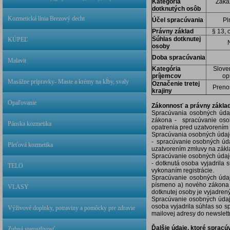
Kategória
Záka
dotknutých osôb
Kozmetická línia Brezový decht
Účel spracúvania
Pl
Právny základ
§ 13, 
Súhlas dotknutej
KÚPEĽ
osoby
Doba spracúvania
Malavit
Kategória
Sloven
príjemcov
op
Masážne prípravky- Maste a krémy na kĺby, svaly
Označenie tretej
Preno
krajiny
Opaľovanie
Zákonnosť a právny zákla
Spracúvania osobných úda
zákona - spracúvanie osob
Pánska kozmetika
opatrenia pred uzatvorením 
Spracúvania osobných úda
- spracúvanie osobných úda
Pleťová kozmetika
uzatvorením zmluvy na zákla
Spracúvanie osobných úda
- dotknutá osoba vyjadrila
TELO
vykonaním registrácie.
Spracúvanie osobných úda
písmeno a) nového zákona -
VLASY
dotknutej osoby je vyjadren
Spracúvanie osobných úda
osoba vyjadrila súhlas so s
Výživové doplnky, potraviny a pomôcky pre zdravie
mailovej adresy do newslett
Ďalšie údaje, ktoré spracú
Zubná starostlivosť