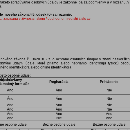
 takéto spracúvanie osobných údajov je zákonné iba za podmienky a v rozsahu, v 
a.
e nového zákona §5, odsek (o) sa rozumie:
 zapísaná v živnostenskom / obchodnom registri číslo xy
nového zákona č. 18/2018 Z.z. o ochrane osobných údajov v znení neskorších
obnými údajmi údaje, ktoré priamo alebo nepriamo identifikujú fyzickú oso
iného identifikátora alebo online identifikátora.
ieto osobné údaje:
Objednávkový
Registrácia
Prihlásenie
klamačný formulár
Áno
Áno
Nie
Áno
Áno
Nie
Áno
Áno
Nie
Áno
Áno
Nie
Áno
Áno
Áno
Áno
Nie
Áno
né osobné údaje
Bežné osobné údaje
Bežné osobné údaje