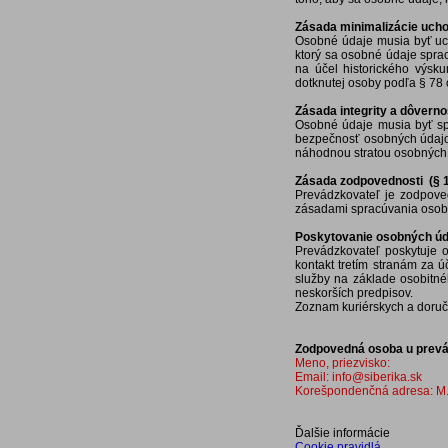
Zásada minimalizácie uch
Osobné údaje musia byť uch
ktorý sa osobné údaje spra
na účel historického výsk
dotknutej osoby podľa § 78 
Zásada integrity a dôverno
Osobné údaje musia byť sp
bezpečnosť osobných údajo
náhodnou stratou osobných
Zásada zodpovednosti (§ 
Prevádzkovateľ je zodpove
zásadami spracúvania osobn
Poskytovanie osobných úd
Prevádzkovateľ poskytuje os
kontakt tretím stranám za ú
služby na základe osobitné
neskorších predpisov.
Zoznam kuriérskych a doruč
Zodpovedná osoba u prevá
Meno, priezvisko:
Email: info@siberika.sk
Korešpondenčná adresa: M.R
Ďalšie informácie
Cookie pravidlá