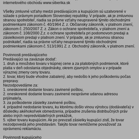
internetového obchodu www.siberika.sk
Všetky zmluvné vzťahy medzi predávajúcim a kupujúcim sú uzatvorené v
súlade s právnym poriadkom Slovenskej republiky. V prípade, ak je zmluvnou
stranou spotrebiteľ, riadia sa právne vzťahy neupravené týmito obchodnými
podmienkami zákonom č. 40/1964 Z. z. Občiansky zákonník, v platnom znení,
zákonom č. 250/2007 Z. z. Zákon o ochrane spotrebiteľa, v platnom znení a
zákonom č. 108/2000 Z.z. o ochrane spotrebiteľa pri podomovom predaji a
zásielkovom predaji v platnom znení. V prípade, ak je zmluvnou stranou
podnikateľ, riadia sa právne vzťahy neupravené týmito obchodnými
podmienkami zákonom č. 513/1991 Z. z. Obchodný zákonník, v platnom znení.
Povinnosti predávajúceho
Predávajúci sa zaväzuje dodať:
1. druh a množstvo tovaru v kúpnej cene a za platobných podmienok, ktoré
platia v deň odoslania objednávky, okrem zjavných omylov a v prípade
výraznej zmeny ceny tovaru.
2. tovar, ktorý bude vhodne zabalený, aby nedošlo k jeho poškodeniu počas
prepravy.
Nezodpovedáme za:
1. oneskorené dodanie tovaru zavinené poštou,
2. oneskorené dodanie tovaru zavinené nesprávne udanou adresou
prijímateľa,
3. za poškodenie zásielky zavinené poštou,
4. prípadné nedodanie tovaru, ku ktorému došlo vinou výrobcu (dodávateľa) v
dôsledku akéhokoľvek obmedzenia, prípadne zrušenia distribučných práv
alebo iných nepredvídateľných prekážok,
5. výber tovaru kupujúcim. Ak po prevzatí zásielky kupujúci zistí, že tovar
nezodpovedá jeho predstavám. Takýto tovar nemôžeme považovať za
oprávnenú reklamáciu.
Povinnosti kupujúceho