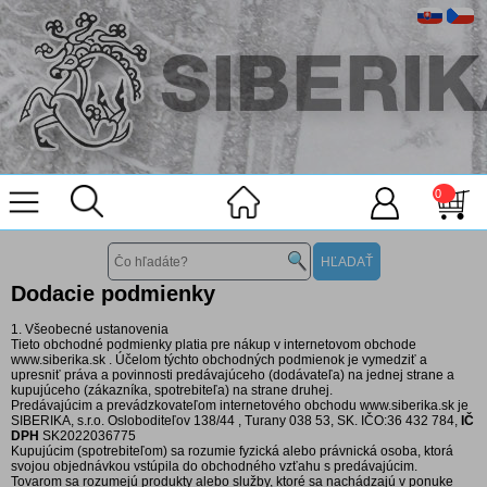
0
Dodacie podmienky
1. Všeobecné ustanovenia
Tieto obchodné podmienky platia pre nákup v internetovom obchode
www.siberika.sk . Účelom týchto obchodných podmienok je vymedziť a
upresniť práva a povinnosti predávajúceho (dodávateľa) na jednej strane a
kupujúceho (zákazníka, spotrebiteľa) na strane druhej.
Predávajúcim a prevádzkovateľom internetového obchodu www.siberika.sk je
SIBERIKA, s.r.o. Osloboditeľov 138/44 , Turany 038 53, SK. IČO:36 432 784,
IČ
DPH
SK2022036775
Kupujúcim (spotrebiteľom) sa rozumie fyzická alebo právnická osoba, ktorá
svojou objednávkou vstúpila do obchodného vzťahu s predávajúcim.
Tovarom sa rozumejú produkty alebo služby, ktoré sa nachádzajú v ponuke