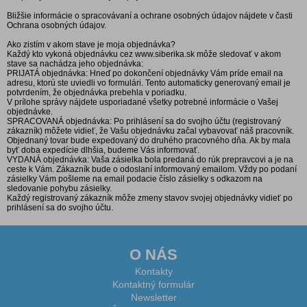
Bližšie informácie o spracovávaní a ochrane osobných údajov nájdete v časti
Ochrana osobných údajov.
Ako zistím v akom stave je moja objednávka?
Každý kto vykoná objednávku cez www.siberika.sk môže sledovať v akom
stave sa nachádza jeho objednávka:
PRIJATÁ objednávka: Hneď po dokončení objednávky Vám príde email na
adresu, ktorú ste uviedli vo formulári. Tento automaticky generovaný email je
potvrdením, že objednávka prebehla v poriadku.
V prílohe správy nájdete usporiadané všetky potrebné informácie o Vašej
objednávke.
SPRACOVANÁ objednávka: Po prihlásení sa do svojho účtu (registrovaný
zákazník) môžete vidieť, že Vašu objednávku začal vybavovať náš pracovník.
Objednaný tovar bude expedovaný do druhého pracovného dňa. Ak by mala
byť doba expedície dlhšia, budeme Vás informovať.
VYDANÁ objednávka: Vaša zásielka bola predaná do rúk prepravcovi a je na
ceste k Vám. Zákazník bude o odoslaní informovaný emailom. Vždy po podaní
zásielky Vám pošleme na email podacie číslo zásielky s odkazom na
sledovanie pohybu zásielky.
Každý registrovaný zákazník môže zmeny stavov svojej objednávky vidieť po
prihlásení sa do svojho účtu.
O NÁS
Kontakty
Kontaktný formulár
Newsletter