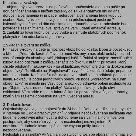
Kupujúci sa zaväzuje:
1. objednaný tovar prevziať od poštového doručovateľa alebo na pošte po
doručení oznámenia o uložení zásielky do 14 kalendárnych dní od dňa
doručenia oznámenia (v prípade nedoručenia oznámenia bude kupujúci
osobne žiadať zásielku na svoje meno na prislúchajúcej pošte po 7
kalendárnych dňoch od dňa odoslania objednaného tovaru - odoslanie bude
potvrdené zaslaním emailovej správy na Vami udanú emailovú adresu),
2. zaplatiť za tovar kúpnu cenu vo výške a v zmysle platobných podmienok
platných v deň odoslania objednávky.
2.Vkladanie tovaru do košíka
Pri názve výrobku nájdete aj možnosť vložiť ho do košíka. Dopíšte počet kusov
a kliknite „Pridať do košíka". Tovar je hneď vložený a náš elektronický obchod
vás informuje čo obsahuje váš „Nákupný košík". Pokiaľ si prajete zmeniť počet
kusov, alebo odstrániť z košíka, označte políčko "Odstrániť" pri tovare, ktorý
chcete odstrániť, nákupný košík sa aktualizuje. Potom prejdite na „Dokončenie
objednávky". Tu kliknite na „Registrovať" a vyplňte fakturačné údaje, prípadne
adresu dodania. Keď ste už u nás nakupovali, stačí sa len prihlásiť pomocou e-
mailu. Pokračujte podľa jednotlivých bodov. Pri bode „Pokračovať na súhrn
objednávky", je miesto pre Vašu poznámku k objednávke potom postupujte až
po „Objednávka s nutnosťou platby". Vaša objednávka je v tejto chvíli
evidovaná. Vám príde e-mail s informáciami a potvrdením vašej objednávky,
ktorú Vám zašleme dobierkou na Vami uvedenú adresu.
3. Dodanie tovaru
Objednávky vybavujeme najneskôr do 24 hodín. Doba expedície sa pohybuje
v intervale od 1 do 4 pracovných dní, V prípade neočakávaného meškania vás
budeme operatívne informovať a dohodneme sa s vami na inom možnom
postupe tak, aby sme vám vyhoveli v maximálnej možnej miere. Za
oneskorené dodanie tovaru spôsobené chybou pošty, kuriera
nezodpovedáme.
Nedostali ste zásielku? Ak Vám ani po štyroch dňoch po obdržaní informácie o