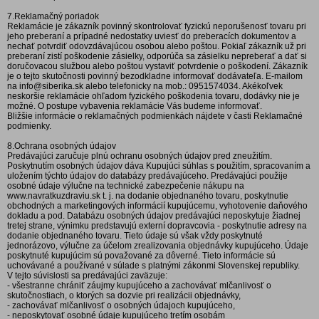
7.Reklamačný poriadok
Reklamácie je zákazník povinný skontrolovať fyzickú neporušenosť tovaru pri
jeho preberaní a prípadné nedostatky uviesť do preberacích dokumentov a
nechať potvrdiť odovzdávajúcou osobou alebo poštou. Pokiaľ zákazník už pri
preberaní zistí poškodenie zásielky, odporúča sa zásielku nepreberať a dať si
doručovacou službou alebo poštou vystaviť potvrdenie o poškodení. Zákazník
je o tejto skutočnosti povinný bezodkladne informovať dodávateľa. E-mailom
na info@siberika.sk alebo telefonicky na mob.:
0951574034
. Akékoľvek
neskoršie reklamácie ohľadom fyzického poškodenia tovaru, dodávky nie je
možné. O postupe vybavenia reklamácie Vás budeme informovať.
Bližšie informácie o reklamačných podmienkách nájdete v časti Reklamačné
podmienky.
8.Ochrana osobných údajov
Predávajúci zaručuje plnú ochranu osobných údajov pred zneužitím.
Poskytnutím osobných údajov dáva Kupujúci súhlas s použitím, spracovaním a
uložením týchto údajov do databázy predávajúceho. Predávajúci použije
osobné údaje výlučne na technické zabezpečenie nákupu na
www.navratkuzdraviu.sk t. j. na dodanie objednaného tovaru, poskytnutie
obchodných a marketingových informácií kupujúcemu, vyhotovenie daňového
dokladu a pod. Databázu osobných údajov predávajúci neposkytuje žiadnej
tretej strane, výnimku predstavujú externí dopravcovia - poskytnutie adresy na
dodanie objednaného tovaru. Tieto údaje sú však vždy poskytnuté
jednorázovo, výlučne za účelom zrealizovania objednávky kupujúceho. Údaje
poskytnuté kupujúcim sú považované za dôverné. Tieto informácie sú
uchovávané a používané v súlade s platnými zákonmi Slovenskej republiky.
V tejto súvislosti sa predávajúci zaväzuje:
- všestranne chrániť záujmy kupujúceho a zachovávať mlčanlivosť o
skutočnostiach, o ktorých sa dozvie pri realizácii objednávky,
- zachovávať mlčanlivosť o osobných údajoch kupujúceho,
- neposkytovať osobné údaje kupujúceho tretím osobám