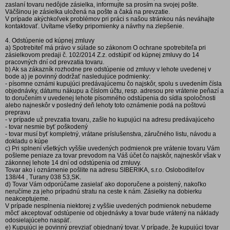
zaslaní tovaru nedôjde zásielka, informujte sa prosím na svojej pošte.
Väčšinou je zásielka uložená na pošte a čaká na prevzatie.
V prípade akýchkoľvek problémov pri práci s našou stránkou nás neváhajte
kontaktovať. Uvítame všetky pripomienky a návrhy na zlepšenie.
4. Odstúpenie od kúpnej zmluvy
a) Spotrebiteľ má právo v súlade so zákonom O ochrane spotrebiteľa pri
zásielkovom predaji č. 102/2014 Z.z. odstúpiť od kúpnej zmluvy do 14
pracovných dní od prevzatia tovaru.
b) Ak sa zákazník rozhodne pre odstúpenie od zmluvy v lehote uvedenej v
bode a) je povinný dodržať nasledujúce podmienky:
- písomne oznámi kupujúci predávajúcemu čo najskôr, spolu s uvedením čísla
objednávky, dátumu nákupu a číslom účtu, resp. adresou pre vrátenie peňazí a
to doručením v uvedenej lehote písomného odstúpenia do sídla spoločnosti
alebo najneskôr v posledný deň lehoty toto oznámenie podá na poštovú
prepravu
- v prípade už prevzatia tovaru, zašle ho kupujúci na adresu predávajúceho
- tovar nesmie byť poškodený
- tovar musí byť kompletný, vrátane príslušenstva, záručného listu, návodu a
dokladu o kúpe
c) Pri splnení všetkých vyššie uvedených podmienok pre vrátenie tovaru Vám
pošleme peniaze za tovar prevodom na Váš účet čo najskôr, najneskôr však v
zákonnej lehote 14 dní od odstúpenia od zmluvy.
Tovar ako i oznámenie pošlite na adresu SIBERIKA, s.r.o. Osloboditeľov
138/44 , Turany 038 53,SK.
d) Tovar Vám odporúčame zasielať ako doporučene a poistený, nakoľko
neručíme za jeho prípadnú stratu na ceste k nám. Zásielky na dobierku
neakceptujeme.
V prípade nesplnenia niektorej z vyššie uvedených podmienok nebudeme
môcť akceptovať odstúpenie od objednávky a tovar bude vrátený na náklady
odosielajúceho naspäť.
e) Kupujúci je povinný prevziať objednaný tovar. V prípade, že kupujúci tovar