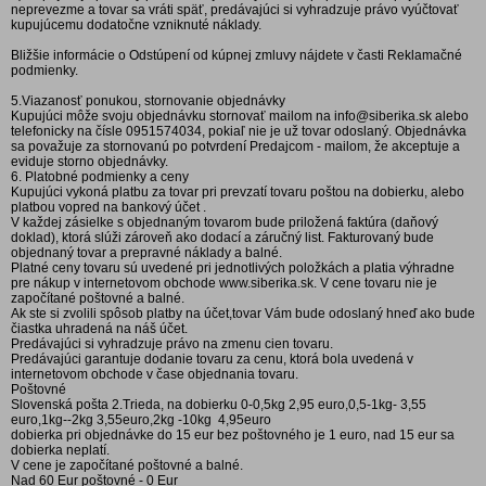
neprevezme a tovar sa vráti späť, predávajúci si vyhradzuje právo vyúčtovať
kupujúcemu dodatočne vzniknuté náklady.
Bližšie informácie o Odstúpení od kúpnej zmluvy nájdete v časti Reklamačné
podmienky.
5.Viazanosť ponukou, stornovanie objednávky
Kupujúci môže svoju objednávku stornovať mailom na info@siberika.sk alebo
telefonicky na čísle 0951574034, pokiaľ nie je už tovar odoslaný. Objednávka
sa považuje za stornovanú po potvrdení Predajcom - mailom, že akceptuje a
eviduje storno objednávky.
6. Platobné podmienky a ceny
Kupujúci vykoná platbu za tovar pri prevzatí tovaru poštou na dobierku, alebo
platbou vopred na bankový účet .
V každej zásielke s objednaným tovarom bude priložená faktúra (daňový
doklad), ktorá slúži zároveň ako dodací a záručný list. Fakturovaný bude
objednaný tovar a prepravné náklady a balné.
Platné ceny tovaru sú uvedené pri jednotlivých položkách a platia výhradne
pre nákup v internetovom obchode www.siberika.sk. V cene tovaru nie je
započítané poštovné a balné.
Ak ste si zvolili spôsob platby na účet,tovar Vám bude odoslaný hneď ako bude
čiastka uhradená na náš účet.
Predávajúci si vyhradzuje právo na zmenu cien tovaru.
Predávajúci garantuje dodanie tovaru za cenu, ktorá bola uvedená v
internetovom obchode v čase objednania tovaru.
Poštovné
Slovenská pošta 2.Trieda, na dobierku 0-0,5kg 2,95 euro,0,5-1kg- 3,55
euro,1kg--2kg 3,55euro,2kg -10kg 4,95euro
dobierka pri objednávke do 15 eur bez poštovného je 1 euro, nad 15 eur sa
dobierka neplatí.
V cene je započítané poštovné a balné.
Nad 60 Eur poštovné - 0 Eur