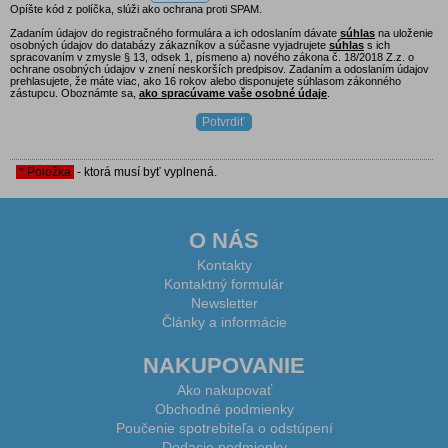
Opíšte kód z políčka, slúži ako ochrana proti SPAM.
Zadaním údajov do registračného formulára a ich odoslaním dávate
súhlas
na uloženie
osobných údajov do databázy zákazníkov a súčasne vyjadrujete
súhlas
s ich
spracovaním v zmysle § 13, odsek 1, písmeno a) nového zákona č. 18/2018 Z.z. o
ochrane osobných údajov v znení neskorších predpisov. Zadaním a odoslaním údajov
prehlasujete, že máte viac, ako 16 rokov alebo disponujete súhlasom zákonného
zástupcu. Oboznámte sa,
ako spracúvame vaše osobné údaje
.
* Položka
- ktorá musí byť vyplnená.
O NÁS
Kontakty
Kontaktný formulár
Newsletter
Články a informácie
NAKUPOVANIE
Ako nakupovať
Obchodné podmienky
Poučenie spotrebiteľa o odstúpení
Dodacie podmienky