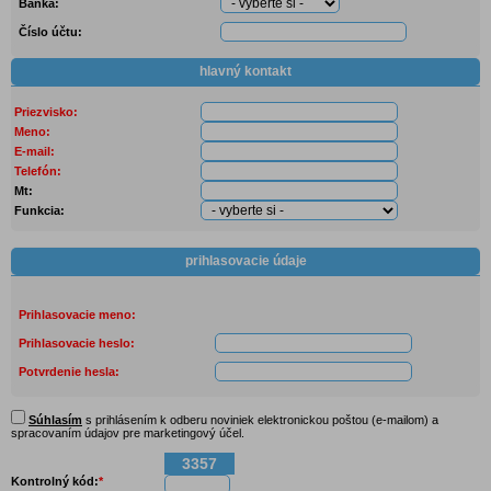
Banka:
Číslo účtu:
hlavný kontakt
Priezvisko:
Meno:
E-mail:
Telefón:
Mt:
Funkcia:
prihlasovacie údaje
Prihlasovacie meno:
Prihlasovacie heslo:
Potvrdenie hesla:
Súhlasím
s prihlásením k odberu noviniek elektronickou poštou (e-mailom) a
spracovaním údajov pre marketingový účel.
3357
Kontrolný kód:
*