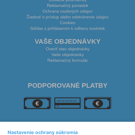
Reklamačný poriadok
Ochrana osobných údajov
Žiadosť o prístup alebo odstránenie údajov
Cookies
Súhlas s prihlásením k odberu noviniek
VAŠE OBJEDNÁVKY
Overiť stav objednávky
Vaše objednávky
Reklamačný formulár
PODPOROVANÉ PLATBY
SLEDUJTE NÁS
Nastavenie ochrany súkromia