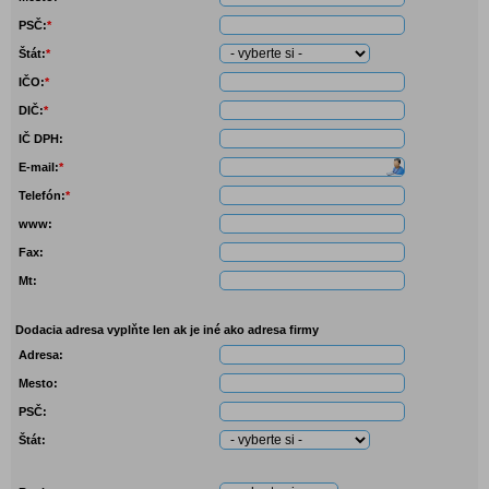
PSČ:
*
Štát:
*
IČO:
*
DIČ:
*
IČ DPH:
E-mail:
*
Telefón:
*
www:
Fax:
Mt:
Dodacia adresa
vyplňte len ak je iné ako adresa firmy
Adresa:
Mesto:
PSČ:
Štát: