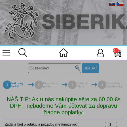
0
Nákupný
Doprava a
Dodacie
Odoslanie
1
2
3
4
košík
platba
údaje
objednávky
NÁŠ TIP: Ak u nás nakúpite ešte za 60.00 €s
DPH , nebudeme Vám účtovať za dopravu
žiadne poplatky.
Zadajte kód produktu a požadované množstvo: