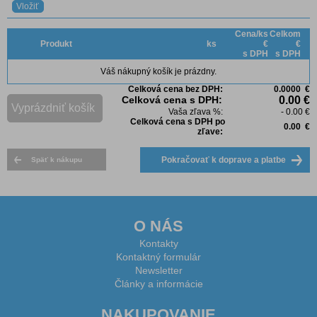
Cena/ks
Celkom
Produkt
ks
€
€
s DPH
s DPH
Váš nákupný košík je prázdny.
Celková cena bez DPH:
0.0000 €
Celková cena s DPH:
0.00 €
Vaša zľava %:
- 0.00 €
Celková cena s DPH po
0.00 €
zľave:
O NÁS
Kontakty
Kontaktný formulár
Newsletter
Články a informácie
NAKUPOVANIE