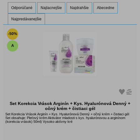
Odporúčané
Najlacnejšie
Najdrahšie
Abecedne
Najpredávanejšie
-50%
A
Set Korekcia Vrások Arginín + Kys. Hyalurónová Denný +
očný krém + čistiaci gél
Set Korekcia Vrások Arginín + Kys. Hyalurónová Denný + očný krém + čistiaci gél
Set obsahuje: Pleťový krém Aktivátor mladosti s kys. hyalurónovou a arginínom
(korekcia vrások) 50ml) Vysoko aktívny kré