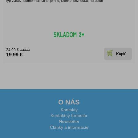
Typ vlasov: suché, normálne, jemné, krehké, bez lesku, nerastúc
24.99 €
s DPH
19.99 €
O NÁS
Kontakty
Kontaktný formulár
Newsletter
Články a informácie