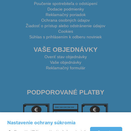
Poučenie spotrebiteľa o odstúpení
Dodacie podmienky
Reklamačný poriadok
Ochrana osobných údajov
Žiadosť o prístup alebo odstránenie údajov
Cookies
Súhlas s prihlásením k odberu noviniek
VAŠE OBJEDNÁVKY
Overiť stav objednávky
Vaše objednávky
Reklamačný formulár
PODPOROVANÉ PLATBY
Nastavenie ochrany súkromia