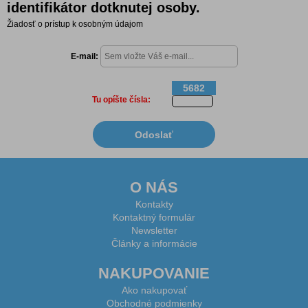
identifikátor dotknutej osoby.
Žiadosť o prístup k osobným údajom
E-mail:
5682
Tu opíšte čísla:
O NÁS
Kontakty
Kontaktný formulár
Newsletter
Články a informácie
NAKUPOVANIE
Ako nakupovať
Obchodné podmienky