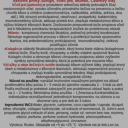
Aktívne prvky:Šungit, Včelí jed, Múmio, Cédrový olej
Včelí jed (apitoxín)
je produktom sekrečnej aktivity jedovatých žliaz
medonosných včiel, vysoko účinného prírodného liečiva na prevenciu a liečbu
chorôb kĺbov a chrbtice (osteochondróza, radikulitída, artritída, artróza, dna
atď.). Má výrazný protizápalový, otepľovací, analgetický, baktericídny,
imunokorektívny účinok, aktivuje prietok krvi, zlepšuje metabolizmus kĺbov a
výživu blízkych kĺbových tkanív. Zvyšovaním priepustnosti kože prispieva včelí
jed k hlbokému prenikaniu terapeutických zložiek do problémovej oblasti.
Múmio
- komplexná chemická štruktúra, jedinečný prírodný biostimulant.
Stimuluje regeneračné procesy v kĺboch ​​a proliferácii buniek spojivového
tkaniva, má antiedematózny, protizápalový, imunostimulačný, celkový
posilňujúci účinok
-
Kolagén
je vláknitý štrukturálny proteín, ktorý tvoria biele vlákna (kolagénove
vlákna) kože, šľachy kostí, chrupavky, a všetky ostatné spojivové tkanivá.
Kolagén chráni a obnovuje kĺbovú chrupavku podporou alebo zvýšením
syntézy synoviálnej tekutiny, ktorá je potrebná pre mazanie kĺbu.
Výťažky a oleje liečivých rastlín
dodávajú kĺbom výživné látky, zlepšujú krvný
obeh a metabolizmus v kĺbových tkanivách, stimulujú regeneračné procesy v
chrupavke a zvyšujú kvalitu synoviálnej tekutiny. Majú protizápalové,
dekongestantné, analgetické účinky.
Návod na použitie:
nanášať kruhovými masážnymi pohybmi na oblasť
postihnutého kĺbu počas 3 – 5 minút do úplného vsiaknutia 2 – 3 krát za deň.
Podľa možnosti je potrebné zabezpečiť pre problémovú oblasť teplo a pokoj
na 1 – 2 hodiny. Minimálna doba použitia – 1,5mesiaca.Kontraindikácie:
individuálna neznášanlivosť jednotlivých komponentov. na sliznice a na
otvorené rany a pre deti do 3 rokov.
Ingredients/ INCI:
Water, glycerin, carbomer, coco-caprilate / caprate, dicapril
ether, shungite, collagen hydrolyzate, oil extracts of wormwood, St. John's wort,
propylene glycol extracts of aloe, ginseng, cedar oil, venom bee raw, mummy,
vitanol, perfume, perfume sodium hydroxide, phenoxyethanol,
ethylhexylglycerol, cinnamon.
Výrobca: Rusko. Skladujte od +5 do +25 °C. Výrobok nie je liek.Len na