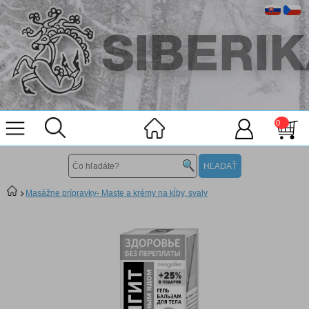
0
Masážne prípravky- Maste a krémy na kĺby, svaly