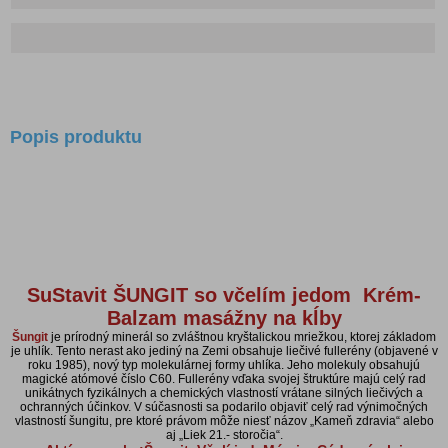
Popis produktu
SuStavit ŠUNGIT so včelím jedom Krém-
Balzam masážny na kĺby
Šungit
je prírodný minerál so zvláštnou kryštalickou mriežkou, ktorej základom
je uhlík. Tento nerast ako jediný na Zemi obsahuje liečivé fullerény (objavené v
roku 1985), nový typ molekulárnej formy uhlíka. Jeho molekuly obsahujú
magické atómové číslo C60. Fullerény vďaka svojej štruktúre majú celý rad
unikátnych fyzikálnych a chemických vlastností vrátane silných liečivých a
ochranných účinkov. V súčasnosti sa podarilo objaviť celý rad výnimočných
vlastností šungitu, pre ktoré právom môže niesť názov „Kameň zdravia“ alebo
aj „Liek 21.- storočia“.