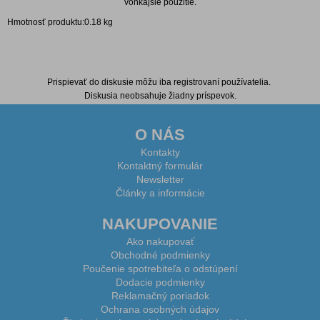
vonkajšie použitie.
Hmotnosť produktu:0.18 kg
Diskusia k produktu
Prispievať do diskusie môžu iba registrovaní používatelia.
Diskusia neobsahuje žiadny príspevok.
O NÁS
Kontakty
Kontaktný formulár
Newsletter
Články a informácie
NAKUPOVANIE
Ako nakupovať
Obchodné podmienky
Poučenie spotrebiteľa o odstúpení
Dodacie podmienky
Reklamačný poriadok
Ochrana osobných údajov