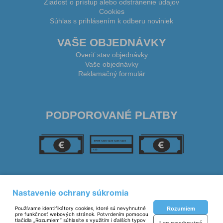
Žiadosť o prístup alebo odstránenie údajov
Cookies
Súhlas s prihlásením k odberu noviniek
VAŠE OBJEDNÁVKY
Overiť stav objednávky
Vaše objednávky
Reklamačný formulár
PODPOROVANÉ PLATBY
SLEDUJTE NÁS
Nastavenie ochrany súkromia
Používame identifikátory cookies, ktoré sú nevyhnutné
Rozumiem
pre funkčnosť webových stránok. Potvrdením pomocou
tlačidla „Rozumiem“ súhlasíte s využitím i ďalších typov