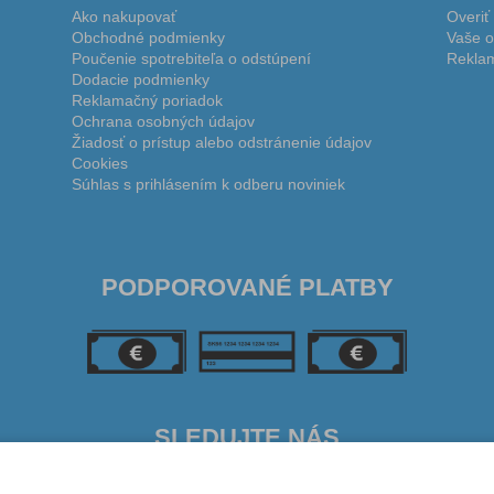
Ako nakupovať
Overiť
Obchodné podmienky
Vaše o
Poučenie spotrebiteľa o odstúpení
Reklam
Dodacie podmienky
Reklamačný poriadok
Ochrana osobných údajov
Žiadosť o prístup alebo odstránenie údajov
Cookies
Súhlas s prihlásením k odberu noviniek
PODPOROVANÉ PLATBY
SLEDUJTE NÁS