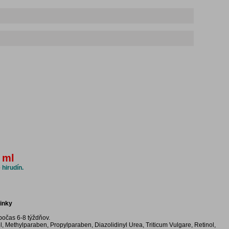
 ml
 hirudín.
činky
očas 6-8 týždňov.
Methylparaben, Propylparaben, Diazolidinyl Urea, Triticum Vulgare, Retinol,