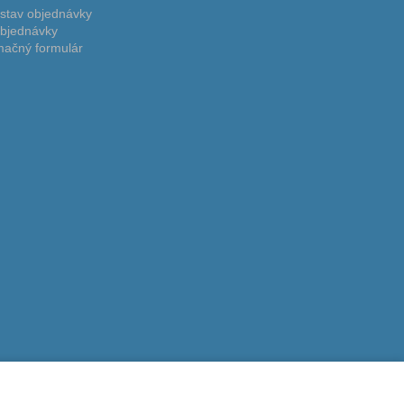
 stav objednávky
bjednávky
ačný formulár