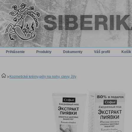
Prihlásenie
Produkty
Dokumenty
Váš profil
Košík
Kozmetické krémy,gély na nohy, cievy, žily