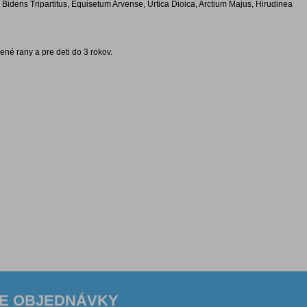
dens Tripartitus, Equisetum Arvense, Urtica Dioica, Arctium Majus, Hirudinea
rené rany a pre deti do 3 rokov.
E OBJEDNÁVKY