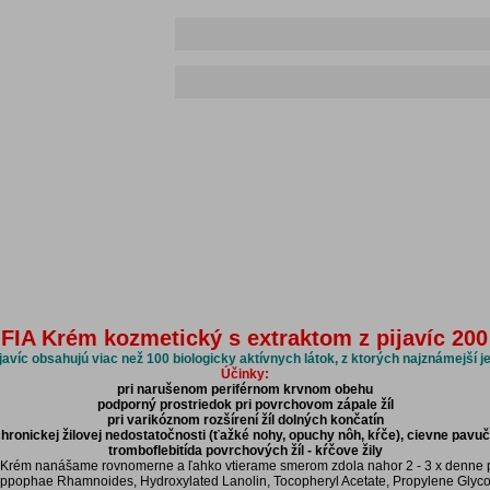
FIA Krém kozmetický s extraktom z pijavíc 200
javíc obsahujú viac než 100 biologicky aktívnych látok, z ktorých najznámejší je
Účinky:
pri narušenom periférnom krvnom obehu
podporný prostriedok pri povrchovom zápale žíl
pri varikóznom rozšírení žíl dolných končatín
chronickej žilovej nedostatočnosti (ťažké nohy, opuchy nôh, kŕče), cievne pavu
tromboflebitída povrchových žíl - kŕčove žily
Krém nanášame rovnomerne a ľahko vtierame smerom zdola nahor 2 - 3 x denne p
ppophae Rhamnoides, Hydroxylated Lanolin, Tocopheryl Acetate, Propylene Glycol, 