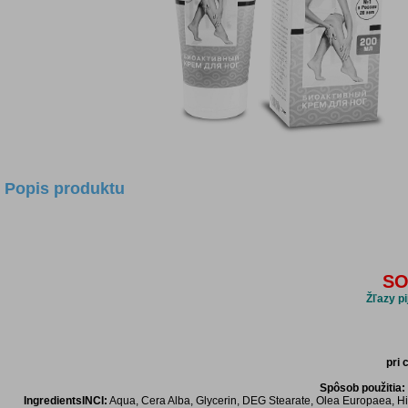
Popis produktu
SO
Žľazy pi
pri 
Spôsob použitia:
IngredientsINCI:
Aqua, Cera Alba, Glycerin, DEG Stearate, Olea Europaea, Hi