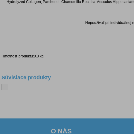
Hydrolyzed Collagen, Panthenol, Chamomilla Recutita, Aesculus Hippocastanum
Nepoužívať pri individuálnej ne
Hmotnosť produktu:0.3 kg
Súvisiace produkty
Diskusia k produktu
O NÁS