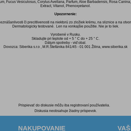
, Fucus Vesiculosus, Corylus Avellana, Parfum, Aloe Barbadensis, Rosa Canina, Bi
Extract, Vitanol, Phenoxyetanol.
Upozornenie:
znášanlivosti či precitlivenosti na niektorú zo zložiek krému, na sliznice a na otvo
Dermatologicky testované. Len na vonkajšie použitie. Nie je to liek.
Vyrobené v Rusku.
Skladujte pri teplote od + 5 ° C do + 25 ° C.
Dátum spotreby - viď obal.
Dovozca: Siberika s.r.o , M.R.Štefánika 841/45 - 01 001 Žilina, www.siberika.sk
Prispievať do diskusie môžu iba registrovaní používatelia.
Diskusia neobsahuje žiadny príspevok.
NAKUPOVANIE
VAŠ