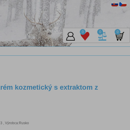
0
0
0
rém kozmetický s extraktom z
3 , Výrobca:Rusko