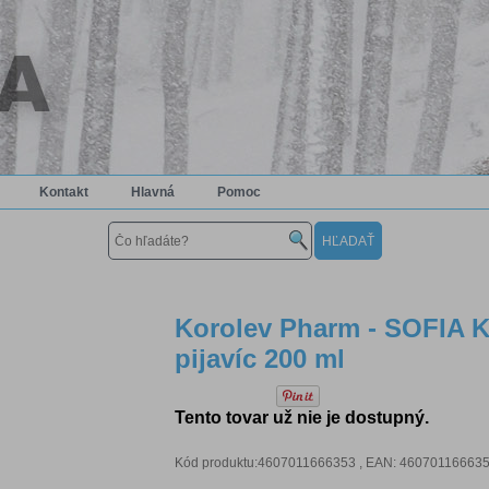
Kontakt
Hlavná
Pomoc
Korolev Pharm - SOFIA K
pijavíc 200 ml
Tento tovar už nie je dostupný.
Kód produktu:4607011666353 , EAN: 460701166635