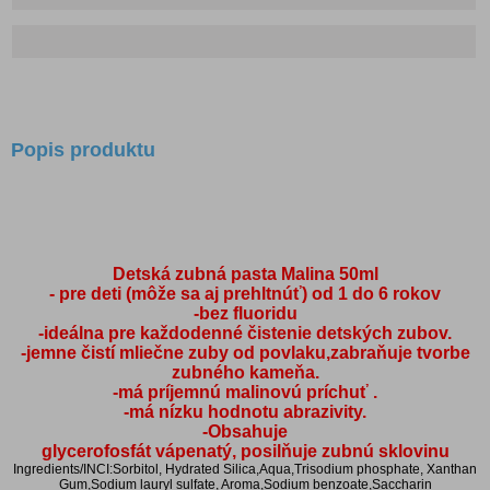
Popis produktu
Detská zubná pasta Malina 50ml
- pre deti (môže sa aj prehltnúť) od 1 do 6 rokov
-bez fluoridu
-ideálna pre každodenné čistenie detských zubov.
-jemne čistí mliečne zuby od povlaku,zabraňuje tvorbe
zubného kameňa.
-má príjemnú malinovú príchuť .
-má nízku hodnotu abrazivity.
-Obsahuje
glycerofosfát vápenatý, posilňuje zubnú sklovinu
Ingredients/INCI:Sorbitol, Hydrated Silica,Aqua,Trisodium phosphate, Xanthan
Gum,Sodium lauryl sulfate, Aroma,Sodium benzoate,Saccharin