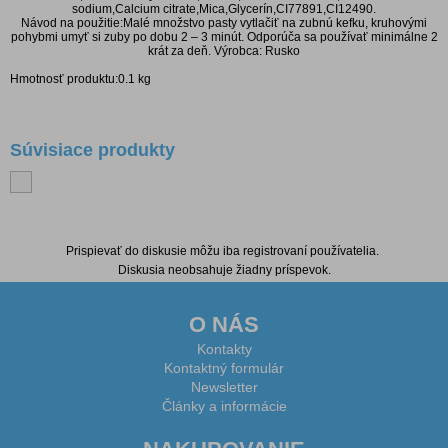
sodium,Calcium citrate,Mica,Glycerín,CI77891,CI12490.
Návod na použitie:Malé množstvo pasty vytlačiť na zubnú kefku, kruhovými
pohybmi umyť si zuby po dobu 2 – 3 minút. Odporúča sa používať minimálne 2
krát za deň. Výrobca: Rusko
Hmotnosť produktu:0.1 kg
Súvisiace produkty
Diskusia k produktu
Prispievať do diskusie môžu iba registrovaní používatelia.
Diskusia neobsahuje žiadny príspevok.
O NÁS
Kontakty
Kontaktný formulár
Newsletter
Články a informácie