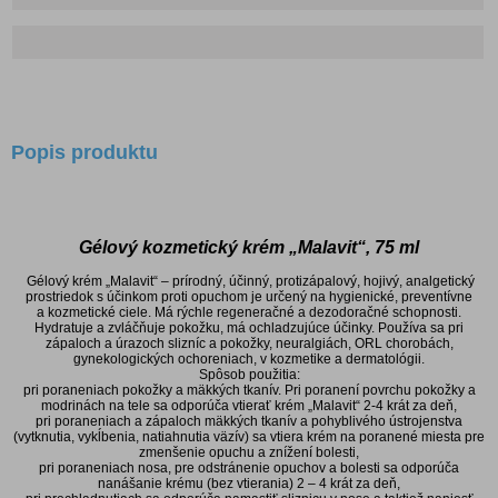
Popis produktu
Gélový kozmetický krém „Malavit“, 75 ml
Gélový krém „Malavit“ – prírodný, účinný, protizápalový, hojivý, analgetický
prostriedok s účinkom proti opuchom je určený na hygienické, preventívne
a kozmetické ciele. Má rýchle regeneračné a dezodoračné schopnosti.
Hydratuje a zvláčňuje pokožku, má ochladzujúce účinky. Používa sa pri
zápaloch a úrazoch slizníc a pokožky, neuralgiách, ORL chorobách,
gynekologických ochoreniach, v kozmetike a dermatológii.
Spôsob použitia:
pri poraneniach pokožky a mäkkých tkanív. Pri poranení povrchu pokožky a
modrinách na tele sa odporúča vtierať krém „Malavit“ 2-4 krát za deň,
pri poraneniach a zápaloch mäkkých tkanív a pohyblivého ústrojenstva
(vytknutia, vykĺbenia, natiahnutia väzív) sa vtiera krém na poranené miesta pre
zmenšenie opuchu a znížení bolesti,
pri poraneniach nosa, pre odstránenie opuchov a bolesti sa odporúča
nanášanie krému (bez vtierania) 2 – 4 krát za deň,