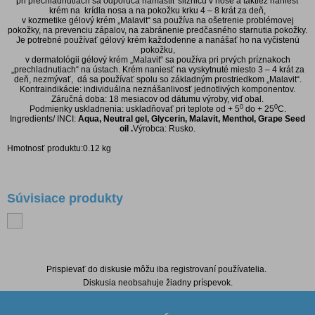
pri prechladnutiach sa odporúča namastiť sliznicu v nose a taktiež naniesť
krém na krídla nosa a na pokožku krku 4 – 8 krát za deň,
v kozmetike gélový krém „Malavit“ sa používa na ošetrenie problémovej
pokožky, na prevenciu zápalov, na zabránenie predčasného starnutia pokožky.
Je potrebné používať gélový krém každodenne a nanášať ho na vyčistenú
pokožku,
v dermatológii gélový krém „Malavit“ sa používa pri prvých príznakoch
„prechladnutiach“ na ústach. Krém naniesť na vyskytnuté miesto 3 – 4 krát za
deň, nezmývať, dá sa používať spolu so základným prostriedkom „Malavit“.
Kontraindikácie: individuálna neznášanlivosť jednotlivých komponentov.
Záručná doba: 18 mesiacov od dátumu výroby, viď obal.
0
0
Podmienky uskladnenia: uskladňovať pri teplote od + 5
do + 25
C.
Ingredients/ INCI:
Aqua, Neutral gel, Glycerin, Malavit, Menthol, Grape Seed
oil
.
Výrobca: Rusko.
Hmotnosť produktu:0.12 kg
Súvisiace produkty
Diskusia k produktu
Prispievať do diskusie môžu iba registrovaní používatelia.
Diskusia neobsahuje žiadny príspevok.