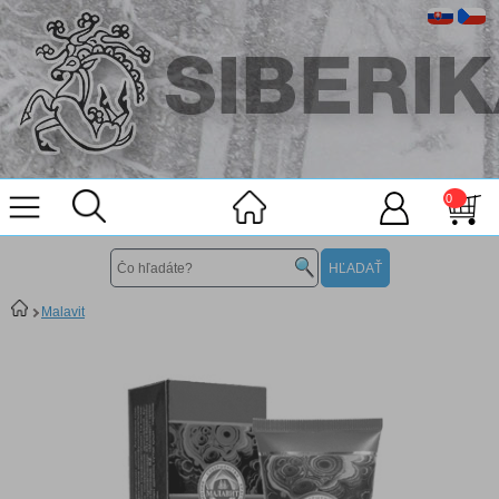
0
Malavit