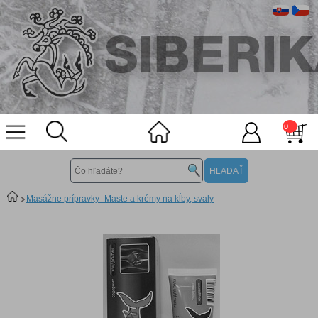
0
Masážne prípravky- Maste a krémy na kĺby, svaly