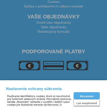
Cookies
Súhlas s prihlásením k odberu noviniek
VAŠE OBJEDNÁVKY
Overiť stav objednávky
Vaše objednávky
Reklamačný formulár
PODPOROVANÉ PLATBY
SLEDUJTE NÁS
Nastavenie ochrany súkromia
Používame identifikátory cookies, ktoré sú nevyhnutné
Rozumiem
pre funkčnosť webových stránok. Potvrdením pomocou
tlačidla „Rozumiem“ súhlasíte s využitím i ďalších typov
Len nevyhnutné
cookies pre štatistické meranie návštevnosti, či