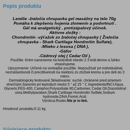
Popis produktu
Lemilie -žraločia chrupavka gel masážny na telo 70g
Pomáha k zlepšeniu hojenia zlomenín a podvrtnutí .
Gél má analgetický , protizápalový účinok.
Aktívne zložky :
Chondroitín -výťažok zo žraločej chrupavky ( Žraločia
chrupavka - Shark Cartilage Hondroitin Sulfate),
-Mlieko z lososa ( DNA ),
-Gáfor
-Cédrový olej ( Cedar Oil ).
Použitie: Krém nanesieme na bolestivé miesto 2-3 krát denne a ľahko
vmasírujeme.
Upozornenie: Určené na vonkajšie použitie. Nepoužívať pri individuálnej
neznášanlivosti či precitlivelosti na niektorú zo zložiek kremu a pre deti do 3
rokov.
Dermatologicky testované.Skladovanie: suché, chránené pred priamym
slnečným žiarením pri teplotách medzi 5 ° až 25 ° C.Ingredients/INCI:Aqua,
Glycerin,PEG-400, Camphor,Polysorbate 80,Carbomer, Cedar Oil,Diazolidinyl
urea,Methylparaben,Shark Cartilage Hondroitin Sulfate,Sodium
hydroxide,DNA,Formic Acid.
Výrobca:Rusko.
Nie je to liek.
Hmotnosť produktu:0.11 kg
Súvisiace produkty