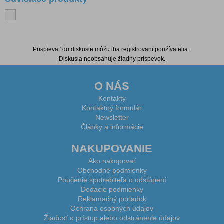
Diskusia k produktu
Prispievať do diskusie môžu iba registrovaní používatelia.
Diskusia neobsahuje žiadny príspevok.
O NÁS
Kontakty
Kontaktný formulár
Newsletter
Články a informácie
NAKUPOVANIE
Ako nakupovať
Obchodné podmienky
Poučenie spotrebiteľa o odstúpení
Dodacie podmienky
Reklamačný poriadok
Ochrana osobných údajov
Žiadosť o prístup alebo odstránenie údajov