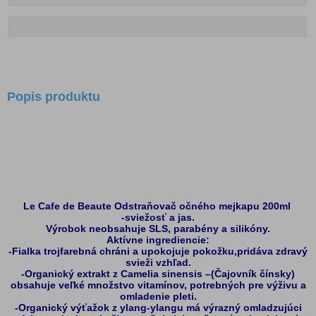
Popis produktu
Le Cafe de Beaute Odstraňovač očného mejkapu 200ml
-sviežosť a jas.
Výrobok neobsahuje SLS, parabény a silikóny.
Aktívne ingrediencie:
-Fialka trojfarebná chráni a upokojuje pokožku,pridáva zdravý
svieži vzhľad.
-Organický extrakt z Camelia sinensis –(Čajovník čínsky)
obsahuje veľké množstvo vitamínov, potrebných pre výživu a
omladenie pleti.
-Organický výťažok z ylang-ylangu má výrazný omladzujúci