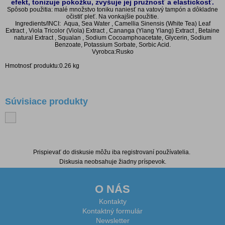
efekt, tonizuje pokožku, zvyšuje jej pružnosť a elastickosť.
Spôsob použitia: malé množstvo toniku naniesť na vatový tampón a dôkladne
očistiť pleť. Na vonkajšie použitie.
Ingredients/INCI: Aqua, Sea Water , Camellia Sinensis (White Tea) Leaf
Extract , Viola Tricolor (Viola) Extract , Cananga (Ylang Ylang) Extract , Betaine
natural Extract , Squalan , Sodium Cocoamphoacetate, Glycerin, Sodium
Benzoate, Potassium Sorbate, Sorbic Acid.
Vyrobca:Rusko
Hmotnosť produktu:0.26 kg
Súvisiace produkty
Diskusia k produktu
Prispievať do diskusie môžu iba registrovaní používatelia.
Diskusia neobsahuje žiadny príspevok.
O NÁS
Kontakty
Kontaktný formulár
Newsletter