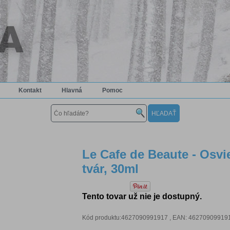
Kontakt
Hlavná
Pomoc
Le Cafe de Beaute - Osvi
tvár, 30ml
Tento tovar už nie je dostupný.
Kód produktu:4627090991917 , EAN: 4627090991917