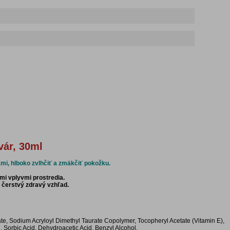
vár, 30ml
mi, hlboko zvlhčiť a zmäkčiť pokožku.
ými vplyvmi prostredia.
 čerstvý zdravý vzhľad.
ate, Sodium Acryloyl Dimethyl Taurate Copolymer, Tocopheryl Acetate (Vitamin E),
d, Sorbic Acid, Dehydroacetic Acid, Benzyl Alcohol.