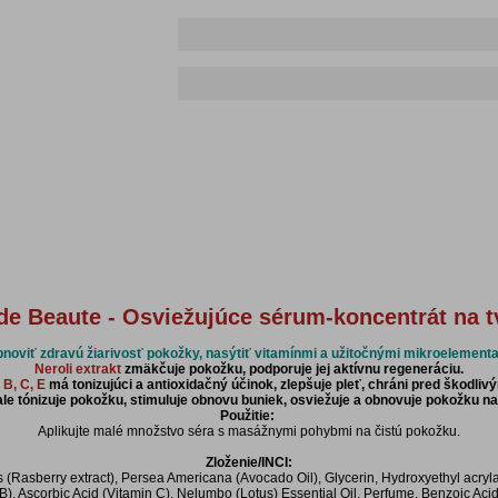
de Beaute - Osviežujúce sérum-koncentrát na t
noviť zdravú žiarivosť pokožky, nasýtiť vitamínmi a užitočnými mikroelementa
Neroli extrakt
zmäkčuje pokožku, podporuje jej aktívnu regeneráciu.
 B, C, E
má tonizujúci a antioxidačný účinok, zlepšuje pleť, chráni pred škodliv
e tónizuje pokožku, stimuluje obnovu buniek, osviežuje a obnovuje pokožku na
Použitie:
Aplikujte malé množstvo séra s masážnymi pohybmi na čistú pokožku.
Zloženie/INCI:
 (Rasberry extract), Persea Americana (Avocado Oil), Glycerin, Hydroxyethyl acryl
 B), Ascorbic Acid (Vitamin C), Nelumbo (Lotus) Essential Oil, Perfume, Benzoic Aci