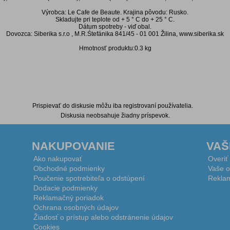
Výrobca: Le Cafe de Beaute. Krajina pôvodu: Rusko.
Skladujte pri teplote od + 5 ° C do + 25 ° C.
Dátum spotreby - viď obal.
Dovozca: Siberika s.r.o , M.R.Śtefánika 841/45 - 01 001 Žilina, www.siberika.sk
Hmotnosť produktu:0.3 kg
Prispievať do diskusie môžu iba registrovaní používatelia.
Diskusia neobsahuje žiadny príspevok.
NAKUPOVANIE
VAŠ
Ako nakupovať
Overiť
Obchodné podmienky
Vaše o
Poučenie spotrebiteľa o odstúpení
Reklam
Dodacie podmienky
Reklamačný poriadok
Ochrana osobných údajov
Žiadosť o prístup alebo odstránenie údajov
Cookies