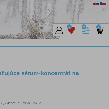
0
0
0
ežujúce sérum-koncentrát na
 , Výrobca:Le Cafe de Beaute