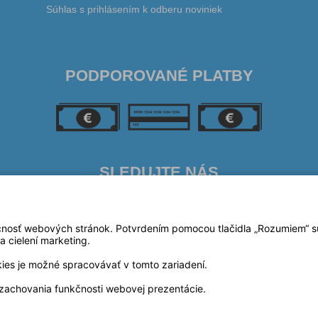
Súhlas s prihlásením k odberu noviniek
PODPOROVANÉ PLATBY
SLEDUJTE NÁS
čnosť webových stránok. Potvrdením pomocou tlačidla „Rozumiem“ súh
a cielení marketing.
kies je možné spracovávať v tomto zariadení.
zachovania funkčnosti webovej prezentácie.
Prevádzkovateľ: © SIBERIKA, s.r.o. 2023
Technické riešenie:
© MiBe ESHOP 2023 verzia: 51