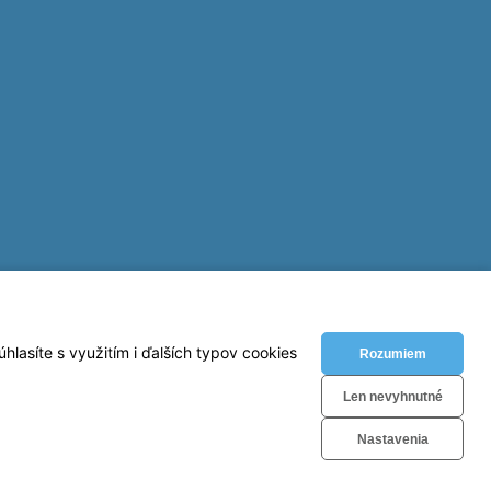
lasíte s využitím i ďalších typov cookies
Rozumiem
Len nevyhnutné
Nastavenia