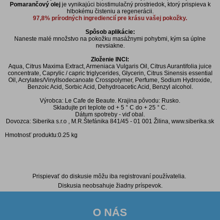
Pomarančový olej
je vynikajúci biostimulačný prostriedok, ktorý prispieva k
hlbokému čisteniu a regenerácii.
97,8% prírodných ingrediencií pre krásu vašej pokožky.
Spôsob aplikácie:
Naneste malé množstvo na pokožku masážnymi pohybmi, kým sa úplne
nevsiakne.
Zloženie INCI:
Aqua, Citrus Maxima Extract, Armeniaca Vulgaris Oil, Citrus Aurantifolia juice
concentrate, Caprylic / capric triglycerides, Glycerin, Citrus Sinensis essential
Oil, Acrylates/VinylIsodecanoate Crosspolymer, Perfume, Sodium Hydroxide,
Benzoic Acid, Sorbic Acid, Dehydroacetic Acid, Benzyl alcohol.
Výrobca: Le Cafe de Beaute. Krajina pôvodu: Rusko.
Skladujte pri teplote od + 5 ° C do + 25 ° C.
Dátum spotreby - viď obal.
Dovozca: Siberika s.r.o , M.R.Štefánika 841/45 - 01 001 Žilina, www.siberika.sk
Hmotnosť produktu:0.25 kg
Diskusia k produktu
Prispievať do diskusie môžu iba registrovaní používatelia.
Diskusia neobsahuje žiadny príspevok.
O NÁS