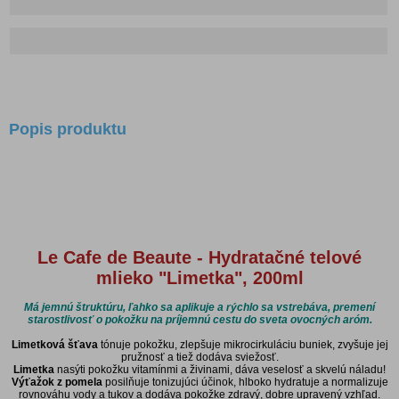
Popis produktu
Le Cafe de Beaute - Hydratačné telové
mlieko "Limetka", 200ml
Má jemnú štruktúru, ľahko sa aplikuje a rýchlo sa vstrebáva, premení
starostlivosť o pokožku na príjemnú cestu do sveta ovocných aróm.
Limetková šťava
tónuje pokožku, zlepšuje mikrocirkuláciu buniek, zvyšuje jej
pružnosť a tiež dodáva sviežosť.
Limetka
nasýti pokožku vitamínmi a živinami, dáva veselosť a skvelú náladu!
Výťažok z pomela
posilňuje tonizujúci účinok, hlboko hydratuje a normalizuje
rovnováhu vody a tukov a dodáva pokožke zdravý, dobre upravený vzhľad.