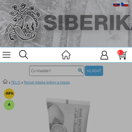
0
TELO
Telové mlieka,krémy a masla
-68%
A