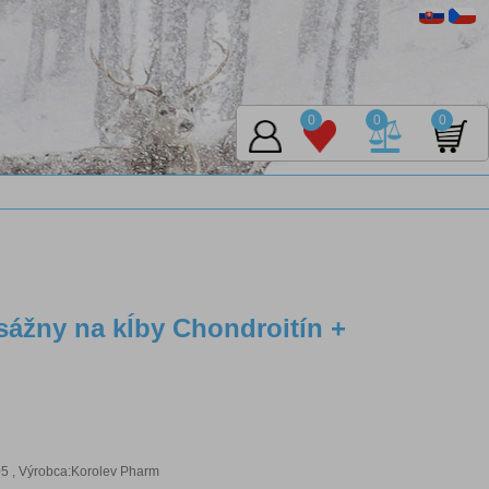
0
0
0
ážny na kĺby Chondroitín +
 , Výrobca:Korolev Pharm