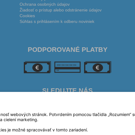
Ochrana osobných údajov
Žiadosť o prístup alebo odstránenie údajov
Cookies
Súhlas s prihlásením k odberu noviniek
PODPOROVANÉ PLATBY
SLEDUJTE NÁS
čnosť webových stránok. Potvrdením pomocou tlačidla „Rozumiem“ súh
a cielení marketing.
kies je možné spracovávať v tomto zariadení.