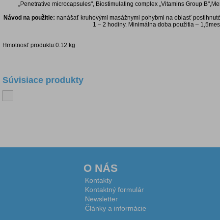
„Penetrative microcapsules", Biostimulating complex „Vitamins Group B",M
Návod na použitie:
nanášať kruhovými masážnymi pohybmi na oblasť postihnutého
1 – 2 hodiny. Minimálna doba použitia – 1,5me
Hmotnosť produktu:0.12 kg
Súvisiace produkty
Diskusia k produktu
O NÁS
Kontakty
Kontaktný formulár
Newsletter
Články a informácie