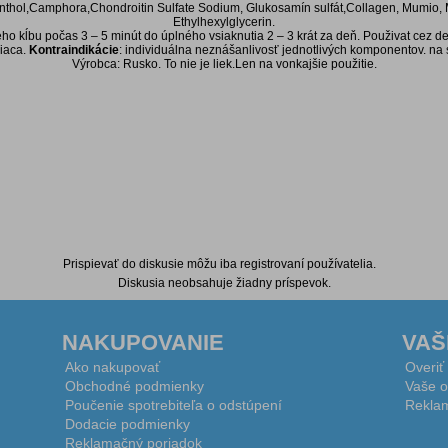
enthol,Camphora,Chondroitin Sulfate Sodium, Glukosamín sulfát,Collagen, Mumio,
Ethylhexylglycerin.
 kĺbu počas 3 – 5 minút do úplného vsiaknutia 2 – 3 krát za deň. Použivat cez de
siaca.
Kontraindikácie
: individuálna neznášanlivosť jednotlivých komponentov. na s
Výrobca: Rusko. To nie je liek.Len na vonkajšie použitie.
Prispievať do diskusie môžu iba registrovaní používatelia.
Diskusia neobsahuje žiadny príspevok.
NAKUPOVANIE
VAŠ
Ako nakupovať
Overiť
Obchodné podmienky
Vaše o
Poučenie spotrebiteľa o odstúpení
Reklam
Dodacie podmienky
Reklamačný poriadok