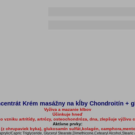
centrát Krém masážny na kĺby Chondroitín + 
Vyživa a mazanie klbov
Účinkuje hneď
iko vzniku artritídy, artrózy, osteochondróza, dna, zlepšuje výživ
Aktívne prvky:
 (z chrupaviek byka), glukosamín sulfát,kolagén, camphora,mento
aprylic/Capric Triglyceride, Glyceryl Stearate,Dimethicone,Cetearyl Alcohol,Stear