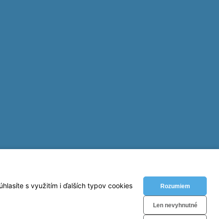
lasíte s využitím i ďalších typov cookies
Rozumiem
Len nevyhnutné