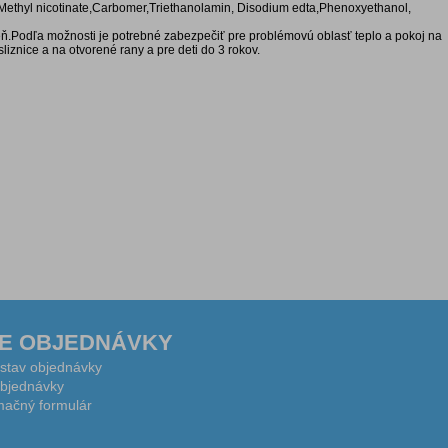
 Methyl nicotinate,Carbomer,Triethanolamin, Disodium edta,Phenoxyethanol,
ň.Podľa možnosti je potrebné zabezpečiť pre problémovú oblasť teplo a pokoj na
liznice a na otvorené rany a pre deti do 3 rokov.
E OBJEDNÁVKY
 stav objednávky
bjednávky
ačný formulár