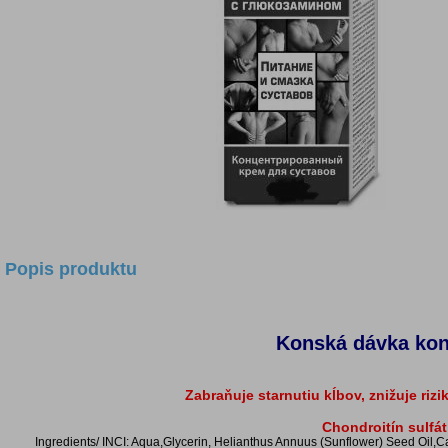
Popis produktu
Konská dávka kon
Zabraňuje starnutiu kĺbov, znižuje riz
Chondroitín sulfát
Ingredients/ INCI: Aqua,Glycerin, Helianthus Annuus (Sunflower) Seed Oil,C