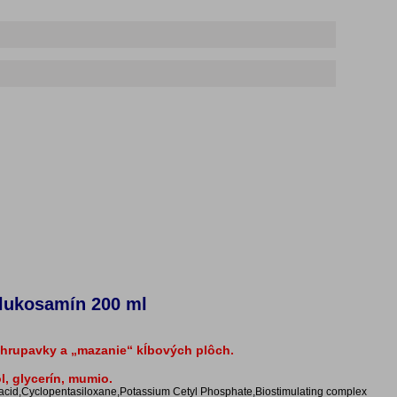
glukosamín 200 ml
u chrupavky a „mazanie“ kĺbových plôch.
l, glycerín, mumio.
ic acid,Сyclopentasiloxane,Potassium Cetyl Phosphate,Biostimulating complex