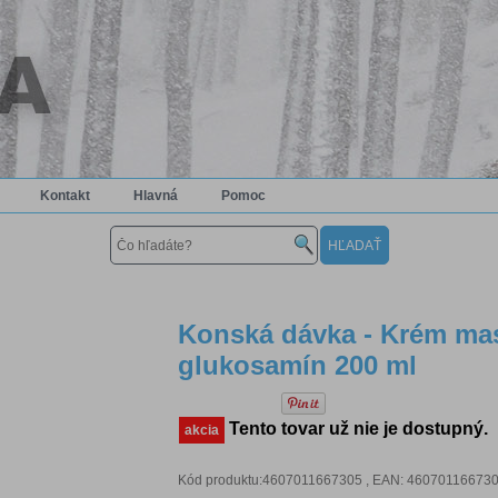
Kontakt
Hlavná
Pomoc
Konská dávka - Krém mas
glukosamín 200 ml
Tento tovar už nie je dostupný.
akcia
Kód produktu:4607011667305 , EAN: 4607011667305