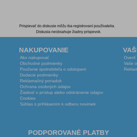
Prispievať do diskusie môžu iba registrovaní používatelia.
Diskusia neobsahuje žiadny príspevok.
NAKUPOVANIE
VAŠ
Ako nakupovať
Overiť
Obchodné podmienky
Vaše o
Poučenie spotrebiteľa o odstúpení
Reklam
Dodacie podmienky
Reklamačný poriadok
Ochrana osobných údajov
Žiadosť o prístup alebo odstránenie údajov
Cookies
Súhlas s prihlásením k odberu noviniek
PODPOROVANÉ PLATBY