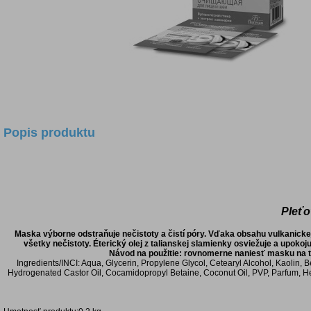
Popis produktu
Pleťo
Maska výborne odstraňuje nečistoty a čistí póry. Vďaka obsahu vulkanickej
všetky nečistoty. Éterický olej z talianskej slamienky osviežuje a upoko
Návod na použitie: rovnomerne naniesť masku na tv
Ingredients/INCI: Aqua, Glycerin, Propylene Glycol, Cetearyl Alcohol, Kaolin, 
Hydrogenated Castor Oil, Cocamidopropyl Betaine, Coconut Oil, PVP, Parfum, H