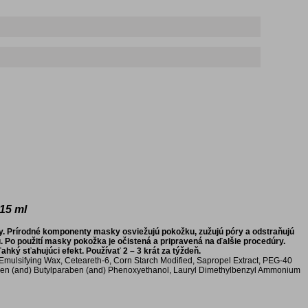
x15 ml
óry. Prírodné komponenty masky osviežujú pokožku, zužujú póry a odstraňujú
u. Po použití masky pokožka je očistená a pripravená na ďalšie procedúry.
ký sťahujúci efekt. Používať 2 – 3 krát za týždeň.
l, Emulsifying Wax, Ceteareth-6, Corn Starch Modified, Sapropel Extract, PEG-40
raben (and) Butylparaben (and) Phenoxyethanol, Lauryl Dimethylbenzyl Ammonium