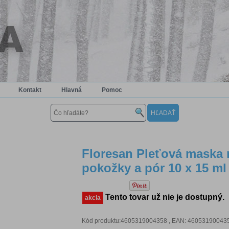
Kontakt
Hlavná
Pomoc
Floresan Pleťová maska n
pokožky a pór 10 x 15 ml
Tento tovar už nie je dostupný.
akcia
Kód produktu:4605319004358 , EAN: 4605319004358