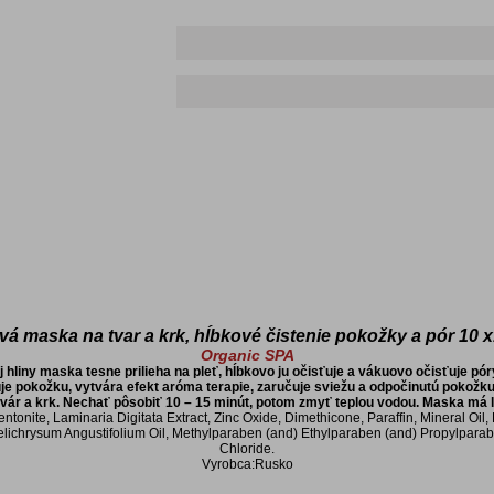
vá maska na tvar a krk, hĺbkové čistenie pokožky a pór 10 
Organic SPA
 hliny maska tesne prilieha na pleť, hĺbkovo ju očisťuje a vákuovo očisťuje p
juje pokožku, vytvára efekt aróma terapie, zaručuje sviežu a odpočinutú pokožk
ár a krk. Nechať pôsobiť 10 – 15 minút, potom zmyť teplou vodou. Maska má ľah
Bentonite, Laminaria Digitata Extract, Zinc Oxide, Dimethicone, Paraffin, Mineral Oi
elichrysum Angustifolium Oil, Methylparaben (and) Ethylparaben (and) Propylpa
Chloride.
Vyrobca:Rusko