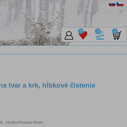
0
0
0
a tvar a krk, hĺbkové čistenie
 , Výrobca:Floresan Rusko