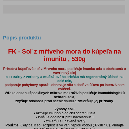
Popis produktu
FK - Soľ z mŕtveho mora do kúpeľa na
imunitu , 530g
Prírodná kúpeľová soľ z Mŕtveho mora posilňuje imunitu tela a obohatená o
vavrínový olej
a extrakty z verbeny a muškátového orieška má regeneračný účinok na
celé telo,
podporuje pohybový aparát, obnovuje silu a dodáva úľavu po intenzívnom
cvičení.
Vďaka obsahu špeciálnych mikro a makroživín posilňuje imunobiologickú
ochranu tela,
zvyšuje odolnosť proti nachladnutiu a zmierňuje jej príznaky.
Výhody soli:
• aktivuje imunobiologickú ochranu tela
• zvyšuje odolnosť proti nachladnutiu
• zmierňuje unavené svaly
Použitie:
Celý balík soli rozpustite vo vani teplou vodou (37-38 ° C). Pridajte