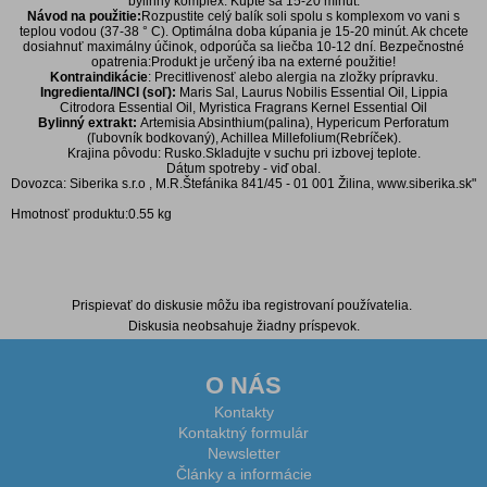
bylinný komplex. Kúpte sa 15-20 minút.
Návod na použitie:
Rozpustite celý balík soli spolu s komplexom vo vani s
teplou vodou (37-38 ° C). Optimálna doba kúpania je 15-20 minút. Ak chcete
dosiahnuť maximálny účinok, odporúča sa liečba 10-12 dní. Bezpečnostné
opatrenia:Produkt je určený iba na externé použitie!
Kontraindikácie
: Precitlivenosť alebo alergia na zložky prípravku.
Ingredienta/INCI (soľ):
Maris Sal, Laurus Nobilis Essential Oil, Lippia
Citrodora Essential Oil, Myristica Fragrans Kernel Essential Oil
Bylinný extrakt:
Artemisia Absinthium(palina), Hypericum Perforatum
(ľubovník bodkovaný), Achillea Millefolium(Rebríček).
Krajina pôvodu: Rusko.Skladujte v suchu pri izbovej teplote.
Dátum spotreby - viď obal.
Dovozca: Siberika s.r.o , M.R.Štefánika 841/45 - 01 001 Žilina, www.siberika.sk"
Hmotnosť produktu:0.55 kg
Diskusia k produktu
Prispievať do diskusie môžu iba registrovaní používatelia.
Diskusia neobsahuje žiadny príspevok.
O NÁS
Kontakty
Kontaktný formulár
Newsletter
Články a informácie