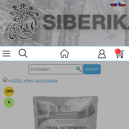
0
KÚPEĽ
Peny ,soli do kúpeľa
-18%
A