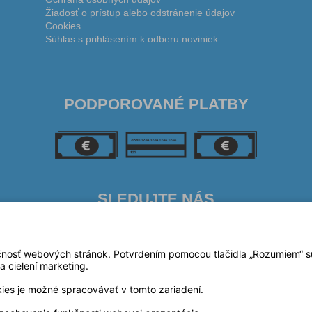
Žiadosť o prístup alebo odstránenie údajov
Cookies
Súhlas s prihlásením k odberu noviniek
PODPOROVANÉ PLATBY
SLEDUJTE NÁS
čnosť webových stránok. Potvrdením pomocou tlačidla „Rozumiem“ súh
a cielení marketing.
kies je možné spracovávať v tomto zariadení.