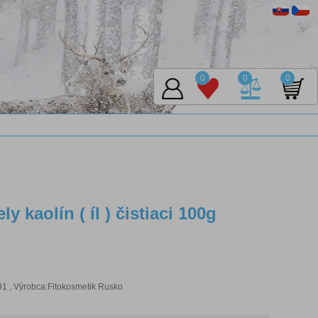
0
0
0
 kaolín ( íl ) čistiaci 100g
 , Výrobca:Fitokosmetik Rusko