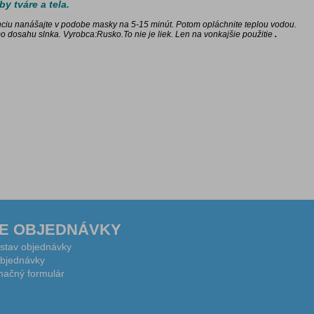
y tváre a tela.
ciu nanášajte v podobe masky na 5­-15 minút. Potom opláchnite teplou vodou.
o dosahu slnka
.
Vyrobca:Rusko.To nie je liek. Len na vonkajšie použitie
.
E OBJEDNÁVKY
 stav objednávky
bjednávky
ačný formulár