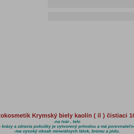
tokosmetik Krymský biely kaolín ( íl ) čistiaci 
-na tvár
, telo
e krásy a zdravia pokožky je vytvorený prírodou a má porovnateľn
-ma vysoký obsah minerálnych látok, brómu a jódu.