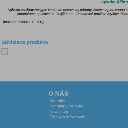
-vysoko účinný
Spôsob použitia:
Nasypte kaolin do nekovovej nádoby. Zalejte teplou vodou a
Odporúčame aplikovať 2- 3x týždenne.
Pravidelné použitie zvyšuje účino
Hmotnosť produktu:0.13 kg
Súvisiace produkty
Diskusia k produktu
O NÁS
Kontakty
Kontaktný formulár
Newsletter
Články a informácie