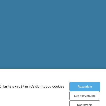
lasíte s využitím i ďalších typov cookies
Rozumiem
Len nevyhnutné
Nastavenia