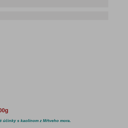
100g
é účinky s kaolínom z Mŕtveho mora.