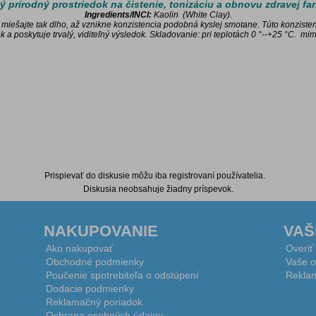
 prírodný prostriedok na čistenie, tonizáciu a obnovu zdravej farb
Ingredients/INCI:
Kaolin
(
White Clay).
 miešajte tak dlho, až vznikne konzistencia podobná kyslej
smotane. Túto konzisten
k a poskytuje trvalý, viditeľný výsledok. Skladovanie:
pri teplotách 0 °--+25 °C.
m
im
Prispievať do diskusie môžu iba registrovaní používatelia.
Diskusia neobsahuje žiadny príspevok.
NAKUPOVANIE
VAŠ
Ako nakupovať
Overiť
Obchodné podmienky
Vaše o
Poučenie spotrebiteľa o odstúpení
Reklam
Dodacie podmienky
Reklamačný poriadok
Ochrana osobných údajov