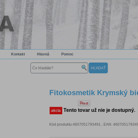
Kontakt
Hlavná
Pomoc
Fitokosmetik Krymský biely
Tento tovar už nie je dostupný.
akcia
Kód produktu:4607051793491 , EAN: 4607051793491