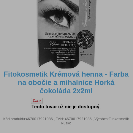
Fitokosmetik Krémová henna - Farba
na obočie a mihalnice Horká
čokoláda 2x2ml
Tento tovar už nie je dostupný.
Kód produktu:4670017921986 , EAN: 4670017921986 , Výrobca:Fitokosmetik
Rusko