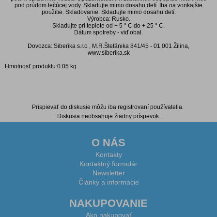
pod prúdom tečúcej vody. Skladujte mimo dosahu detí. Iba na vonkajšie
použitie. Skladovanie: Skladujte mimo dosahu detí.
Výrobca: Rusko.
Skladujte pri teplote od + 5 ° C do + 25 ° C.
Dátum spotreby - viď obal.
Dovozca: Siberika s.r.o , M.R.Štefánika 841/45 - 01 001 Žilina,
www.siberika.sk
Hmotnosť produktu:0.05 kg
Diskusia k produktu
Prispievať do diskusie môžu iba registrovaní používatelia.
Diskusia neobsahuje žiadny príspevok.
O NÁS
Kontakty
Kontaktný formulár
Newsletter
Články a informácie
NAKUPOVANIE
Ako nakupovať