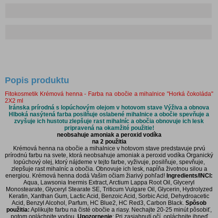
Popis produktu
Fitokosmetik Krémová henna - Farba na obočie a mihalnice "Horká čokoláda"
2X2 ml
Iránska prírodná s lopúchovým olejom v hotovom stave Výživa a obnova
Hlboká nasýtená farba posilňuje oslabené mihalnice a obočie spevňuje a
zvyšuje ich hustotu zlepšuje rast mihalníc a obočia obnovuje ich lesk
pripravená na okamžité použitie!
neobsahuje amoniak a peroxid vodíka
na 2 použitia
Krémová henna na obočie a mihalnice v hotovom stave predstavuje prvú
prírodnú farbu na svete, ktorá neobsahuje amoniak a peroxid vodíka Organický
lopúchový olej, ktorý nájdeme v tejto farbe, vyživuje, posilňuje, spevňuje,
zlepšuje rast mihalníc a obočia. Obnovuje ich lesk, napĺňa životnou silou a
energiou. Krémová henna dodá Vašim očiam žiarivý pohľad!
Ingredients/INCI:
Aqua, Lawsonia Inermis Extract, Arctium Lappa Root Oil, Glyceryl
Monostearate, Glyceryl Stearate SE, Triticum Vulgare Oil, Glycerin, Hydrolyzed
Keratin, Xanthan Gum, Lactic Acid, Benzoic Acid, Sorbic Acid, Dehydroacetic
Acid, Benzyl Alcohol, Parfum, HC Blue2, HC Red3, Carbon Black.
Spôsob
použitia:
Aplikujte farbu na čisté obočie a riasy. Nechajte 20-25 minút pôsobiť,
potom opláchnite vodou.
Upozornenie
: Pri zasiahnutí očí, opláchnite ihneď