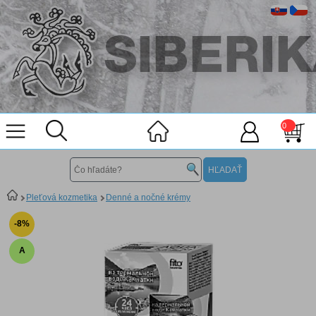
0
Pleťová kozmetika
Denné a nočné krémy
-8%
A