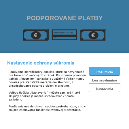
PODPOROVANÉ PLATBY
SLEDUJTE NÁS
Nastavenie ochrany súkromia
Používame identifikátory cookies, ktoré sú nevyhnutné
Rozumiem
pre funkčnosť webových stránok. Potvrdením pomocou
tlačidla „Rozumiem“ súhlasíte s využitím i ďalších typov
Len nevyhnutné
cookies pre štatistické meranie návštevnosti, či
prispôsobovanie obsahu a cielení marketing.
Nastavenia
Voľbou tlačidla „Nastavenia“ môžete sami určiť, aké
skupiny cookies je možné spracovávať v tomto
zariadení.
Prevádzkovateľ: © SIBERIKA, s.r.o. 2023
Používanie nevyhnutných cookies prebieha vždy, a to v
záujme zachovania funkčnosti webovej prezentácie.
Technické riešenie:
© MiBe ESHOP 2023 verzia: 51