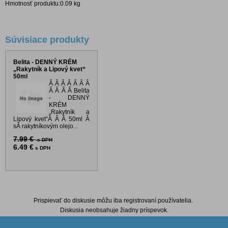
Hmotnosť produktu:0.09 kg
Súvisiace produkty
Belita - DENNÝ KRÉM
„Rakytník a Lipový kvet“
50ml
Â Â Â Â Â Â Â
Â Â Â Â Belita
- DENNÝ
KRÉM
„Rakytník a
Lipový kvet“Â Â Â 50ml Â
sÂ rakytníkovým olejo...
7.99 €
s DPH
6.49 €
s DPH
Diskusia k produktu
Prispievať do diskusie môžu iba registrovaní používatelia.
Diskusia neobsahuje žiadny príspevok.