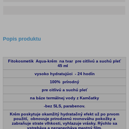
Popis produktu
Fitokosmetik Aqua-krém na tvar pre citlivú a suchú pleť
45 ml
vysoko hydratujúci - 24 hodín
100% prírodný
pre citlivú a suchú pleť
na báze termálnej vody z Kamčatky
-bez SLS, parabenov.
Krém poskytuje okamžitý hydratačný efekt už po prvom
použití, obnovuje prirodzenú rovnováhu pokožky a
zabraňuje strate vlhkosti, vyhlazuje vrásky. Rýchlo sa
vstrebáva a nezanecháva mastný film.