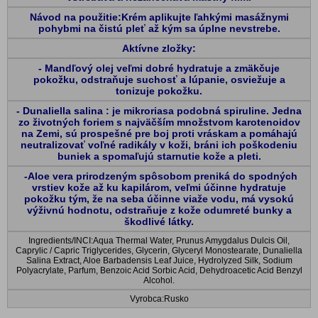
Návod na použitie:Krém aplikujte ľahkými masážnymi
pohybmi na čistú pleť až kým sa úplne nevstrebe.
Aktívne zložky:
- Mandľový olej veľmi dobré hydratuje a zmäkčuje
pokožku, odstraňuje suchosť a lúpanie, osviežuje a
tonizuje pokožku.
- Dunaliella salina : je mikroriasa podobná spiruline. Jedna
zo životných foriem s najväčším množstvom karotenoidov
na Zemi, sú prospešné pre boj proti vráskam a pomáhajú
neutralizovať voľné radikály v koži, bráni ich poškodeniu
buniek a spomaľujú starnutie kože a pleti.
-Aloe vera prirodzeným spôsobom preniká do spodných
vrstiev kože až ku kapilárom, veľmi účinne hydratuje
pokožku tým, že na seba účinne viaže vodu, má vysokú
výživnú hodnotu, odstraňuje z kože odumreté bunky a
škodlivé látky.
Ingredients/INCI:Aqua Thermal Water, Prunus Amygdalus Dulcis Oil,
Caprylic / Capric Triglycerides, Glycerin, Glyceryl Monostearate, Dunaliella
Salina Extract, Aloe Barbadensis Leaf Juice, Hydrolyzed Silk, Sodium
Polyacrylate, Parfum, Benzoic Acid Sorbic Acid, Dehydroacetic Acid Benzyl
Alcohol.
Vyrobca:Rusko