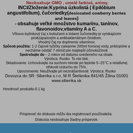
Neobsahuje GMO , umelé farbivá, arómy.
INCI/Zloženie:Kyprina úzkolistá ( Epilóbium
angustifolium), čučoriedky
(
desiccated cowberry berries
)
and leaves
- obsahuje veľké množstvo kumarínu, tanínov,
flavonoidov,vitamíny A a C.
Vŕbovo-bylinkový čaj s bobuľami a listami čučoriedky je vynikajúcim
protizápalovým a antibakteriálnym činidlom.
Vhodný čaj na doplnenie vitamínov.
Spôsob použitia:
1-2 čajové lyžičky zalejeme 200ml horúcej vody, priklopíme a
necháme odstáť 7 minút pre majlepší účinokúčinok
Spotrebujte do
– 2 rokov od datumu uvedeneho na obale.
Výrobca: Rusko. To nie liek.
Skladovanie: Uchovávajte na suchom mieste pri teplote 5–25°C a relatívnej
vlhkosti vzduchu do 75%.
Upozornenie: Neužívajte pri neznášanlivosti. Výrobca: Rusko
Dovozca do SR: Siberika s.r.o, M.R Štefánika 841/45 Žilina 01001
www.siberika.sk
Hmotnosť produktu:0.1 kg
Diskusia k produktu
Prispievať do diskusie môžu iba registrovaní používatelia.
Diskusia neobsahuje žiadny príspevok.