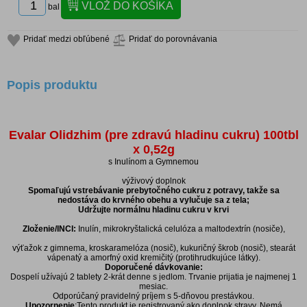
bal
Pridať medzi obľúbené
Pridať do porovnávania
Popis produktu
Evalar Olidzhim (pre zdravú hladinu cukru) 100tbl
x 0,52g
s Inulínom a Gymnemou
výživový doplnok
Spomaľujú vstrebávanie prebytočného cukru z potravy, takže sa
nedostáva do krvného obehu a vylučuje sa z tela;
Udržujte normálnu hladinu cukru v krvi
Zloženie/INCI:
Inulín, mikrokryštalická celulóza a maltodextrín (nosiče),
výťažok z gimnema, kroskaramelóza (nosič), kukuričný škrob (nosič), stearát
vápenatý a amorfný oxid kremičitý (protihrudkujúce látky).
Doporučené dávkovanie:
Dospelí užívajú 2 tablety 2-krát denne s jedlom. Trvanie prijatia je najmenej 1
mesiac.
Odporúčaný pravidelný príjem s 5-dňovou prestávkou.
Upozornenie
:Tento produkt je registrovaný ako doplnok stravy. Nemá