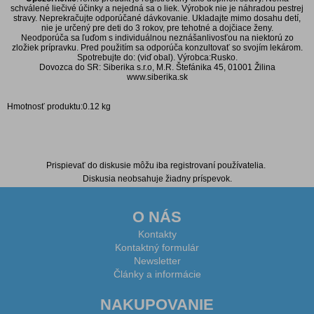
schválené liečivé účinky a nejedná sa o liek. Výrobok nie je náhradou pestrej
stravy. Neprekračujte odporúčané dávkovanie. Ukladajte mimo dosahu detí,
nie je určený pre deti do 3 rokov, pre tehotné a dojčiace ženy.
Neodporúča sa ľuďom s individuálnou neznášanlivosťou na niektorú zo
zložiek prípravku. Pred použitím sa odporúča konzultovať so svojím lekárom.
Spotrebujte do: (viď obal). Výrobca:Rusko.
Dovozca do SR: Siberika s.r.o, M.R. Štefánika 45, 01001 Žilina
www.siberika.sk
Hmotnosť produktu:0.12 kg
Diskusia k produktu
Prispievať do diskusie môžu iba registrovaní používatelia.
Diskusia neobsahuje žiadny príspevok.
O NÁS
Kontakty
Kontaktný formulár
Newsletter
Články a informácie
NAKUPOVANIE