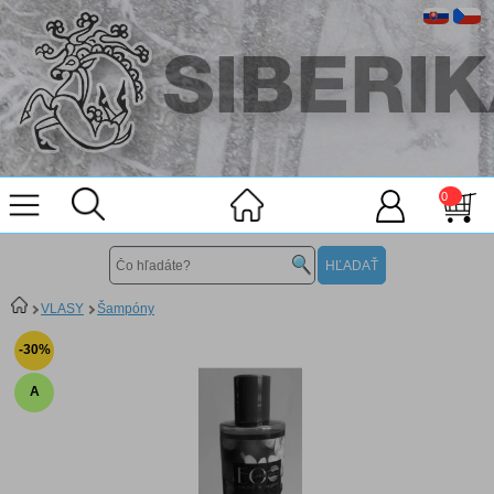
0
VLASY
Šampóny
-30%
A