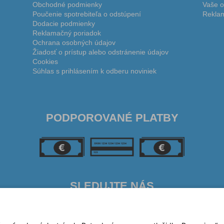
Obchodné podmienky
Vaše o
Poučenie spotrebiteľa o odstúpení
Reklam
Dodacie podmienky
Reklamačný poriadok
Ochrana osobných údajov
Žiadosť o prístup alebo odstránenie údajov
Cookies
Súhlas s prihlásením k odberu noviniek
PODPOROVANÉ PLATBY
SLEDUJTE NÁS