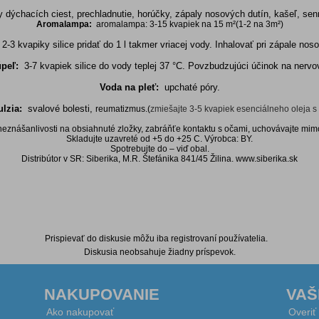
 dýchacích ciest, prechladnutie, horúčky, zápaly nosových dutín, kašeľ, se
Aromalampa:
aromalampa: 3-15 kvapiek na 15 m²(1-2 na 3m²)
:
2-3 kvapiky silice pridať do 1 l takmer vriacej vody. Inhalovať pri zápale nos
úpeľ:
3-7 kvapiek silice do vody teplej 37 °C. Povzbudzujúci účinok na nerv
Voda na pleť:
upchaté póry.
ulzia:
svalové bolesti,
reumatizmus.(
zmiešajte 3-5 kvapiek esenciálneho oleja s
 neznášanlivosti na obsiahnuté zložky, zabráňťe kontaktu s očami, uchovávajte mim
Skladujte uzavreté od +5 do +25 C. Výrobca: BY.
Spotrebujte do – viď obal.
Distribútor v SR: Siberika, M.R. Štefánika 841/45 Žilina. www.siberika.sk
Prispievať do diskusie môžu iba registrovaní používatelia.
Diskusia neobsahuje žiadny príspevok.
NAKUPOVANIE
VAŠ
Ako nakupovať
Overiť