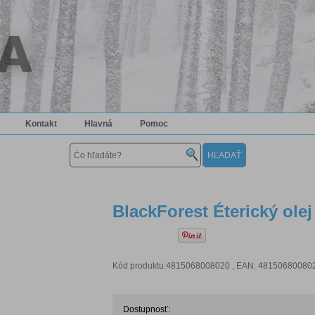
Kontakt
Hlavná
Pomoc
BlackForest Éterický ole
Kód produktu:4815068008020 , EAN: 4815068008020
Dostupnosť: