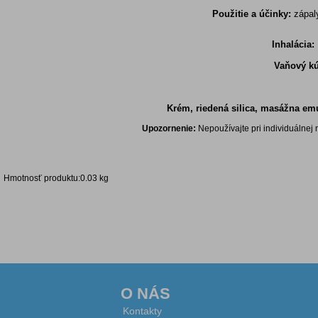
Použitie a účinky:
zápaly
Inhalácia
Vaňový k
Krém, riedená silica, masážna em
Upozornenie:
Nepoužívajte pri individuálnej
Hmotnosť produktu:0.03 kg
Diskusia k produktu
O NÁS
Kontakty