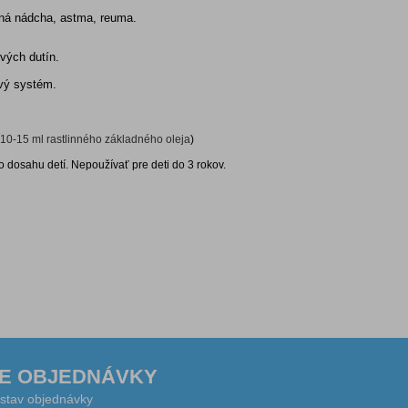
nná nádcha, astma, reuma.
ových dutín.
ový systém.
 10-15 ml rastlinného základného oleja
)
o dosahu detí. Nepoužívať pre deti do 3 rokov.
E OBJEDNÁVKY
 stav objednávky