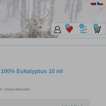
0
0
0
j 100% Eukalyptus 10 ml
 , Výrobca:Medicalfort