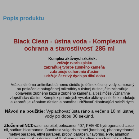
Popis produktu
Black Clean - ústna voda - Komplexná
ochrana a starostlivosť 285 ml
Komplex aktívnych zložiek:
znižuje tvorbu plaku
zabraňuje tvorbe zubného kameňa
zabraňuje ochoreniu ďasien
udržuje čerstvý dych po dlhú dobu
Vďaka silnému antimikrobiálnemu činidlu je účinok ústnej vody zameraný
na potlačenie patogénnej mikroflóry v ústnej dutine, čím zabraňuje
objaveniu zubného kazu a zubného kameňa, a tiež môže významne
zlepšiť stav ďasien. Komplex prírodných vysoko aktívnych zložiek redukuje
a zabraňuje zápalom ďasien a pomáha udržiavať dlhotrvajúci svieži dych.
Návod na použitie:
Vyplachovať ústa ráno a večer s 10 ml ústnej
vody po dobu 30 sekúnd.
Zloženie/INCI:
water, sorbitol, poloxamer 407, PEG-40 hydrogenated castor
oil, sodium bicarbonate, Bambusa vulgaris extract (bamboo), phenoxyethanol,
methyl paraben, ethyl paraben, propyl paraben, flavoring, PVP, allantoin,
phenylpropanol, o-decimen-ol-5-olimen-ol-5 sodium saccharinate, sodium