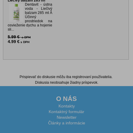
Liečivý balzam 285 ml
Dentavit - ústna
voda - Liečivý
balzam 285 ml Â
Účinný
prostriedok na
osvieženie dychu a hojenie
sli...
5.99 €
s DPH
4.99 €
s DPH
Diskusia k produktu
Prispievať do diskusie môžu iba registrovaní používatelia.
Diskusia neobsahuje žiadny príspevok.
O NÁS
Kontakty
Kontaktný formulár
Newsletter
Články a informácie