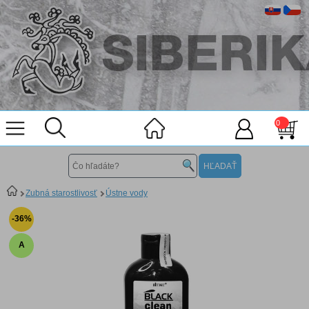
0
Zubná starostlivosť
Ústne vody
-36%
A