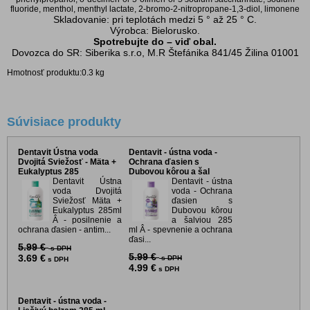
fluoride, menthol, menthyl lactate, 2-bromo-2-nitropropane-1,3-diol, limonene
Skladovanie: pri teplotách medzi 5 ° až 25 ° C.
Výrobca: Bielorusko.
Spotrebujte do – viď obal.
Dovozca do SR: Siberika s.r.o, M.R Štefánika 841/45 Žilina 01001
Hmotnosť produktu:0.3 kg
Súvisiace produkty
Dentavit Ústna voda
Dentavit - ústna voda -
Dvojitá Sviežosť - Mäta +
Ochrana ďasien s
Eukalyptus 285
Dubovou kôrou a šal
Dentavit Ústna
Dentavit - ústna
voda Dvojitá
voda - Ochrana
Sviežosť Mäta +
ďasien s
Eukalyptus 285ml
Dubovou kôrou
Â - posilnenie a
a šalviou 285
ochrana ďasien - antim...
ml Â - spevnenie a ochrana
ďasi...
5.99 €
s DPH
5.99 €
3.69 €
s DPH
s DPH
4.99 €
s DPH
Dentavit - ústna voda -