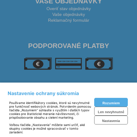
VAŠE OBJEDNÁVKY
Overiť stav objednávky
Vaše objednávky
Reklamačný formulár
PODPOROVANÉ PLATBY
SLEDUJTE NÁS
Nastavenie ochrany súkromia
Používame identifikátory cookies, ktoré sú nevyhnutné
Rozumiem
pre funkčnosť webových stránok. Potvrdením pomocou
tlačidla „Rozumiem“ súhlasíte s využitím i ďalších typov
Len nevyhnutné
cookies pre štatistické meranie návštevnosti, či
prispôsobovanie obsahu a cielení marketing.
Nastavenia
Voľbou tlačidla „Nastavenia“ môžete sami určiť, aké
skupiny cookies je možné spracovávať v tomto
zariadení.