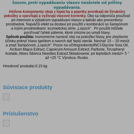
časom, proti vypadávaniu vlasov nezávisle od príčiny
vypadávania.
Aktívne komponenty oleja z lopúcha a papriky prenikajú do štruktúry
pokožky a spevňujú a vyživujú vlasové korienky.
Olej sa odporúča používať
pri miernom a výdatnom vypadávaní vlasov a takisto ako preventívny
prostriedok. Najväčší efekt sa dostaví pri použití v kombinácií so šampónom
a inými prostriedkami kozmetickej série „Lopúch“ . Pri použití môžete
pociťovať ľahké pálenie, ktoré zmizne po umytí hlavy.
Spôsob použitia:
rovnomerne naniesť olej na pokožku hlavy, pre zlepšenie
účinku prikryť hlavu igelitom a navrch dať teplý uterák. Nechať 15 – 20 minút
a zmyť šampónom „Lopúch“. Pozor na oči!Ingredients/INCI:Glycine Soia Oil,
Arctium Majus Extract, Capsicum Annuum Extract, Parfume, Tocopheryl
Acetate, Abies Sibirica Needles Extract.Skladovanie: pri teplotách medzi+ 5 °
až +25 °C Výrobca: Rusko.
Hmotnosť produktu:0.15 kg
Súvisiace produkty
Príslušenstvo