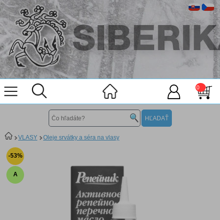
0
VLASY
Oleje srvátky a séra na vlasy
-53%
A