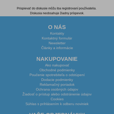
Diskusia k produktu
Prispievať do diskusie môžu iba registrovaní používatelia.
Diskusia neobsahuje žiadny príspevok.
O NÁS
Kontakty
Kontaktný formulár
Newsletter
Články a informácie
NAKUPOVANIE
Ako nakupovať
Obchodné podmienky
Poučenie spotrebiteľa o odstúpení
Dodacie podmienky
Reklamačný poriadok
Ochrana osobných údajov
Žiadosť o prístup alebo odstránenie údajov
Cookies
Súhlas s prihlásením k odberu noviniek